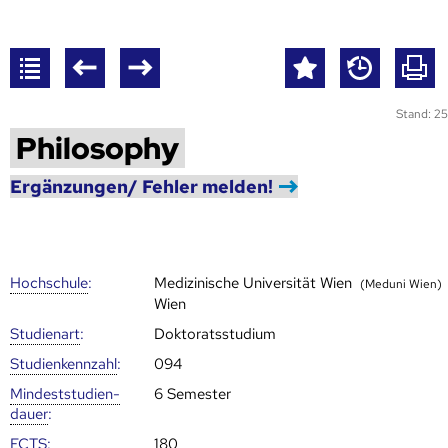
Stand: 25
Philosophy
Ergänzungen/ Fehler melden!
Hoch­schule
:
Medizinische Universität Wien
(Meduni Wien)
Wien
Studienart
:
Doktoratsstudium
Studien­kenn­zahl
:
094
Mindest­studien­
6 Semester
dauer
:
ECTS
:
180