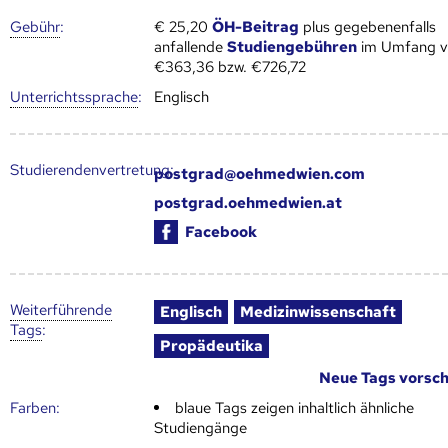
Gebühr
:
€ 25,20
ÖH-Beitrag
plus gegebenenfalls
anfallende
Studiengebühren
im Umfang 
€363,36 bzw. €726,72
Unter­richts­sprache
:
Englisch
Studierendenvertretung:
postgrad@oehmedwien.com
postgrad.oehmedwien.at
Facebook
Weiter­führende
Englisch
Medizinwissenschaft
Tags
:
Propädeutika
Neue Tags vorsc
Farben:
blaue Tags zeigen inhaltlich ähnliche
Studiengänge