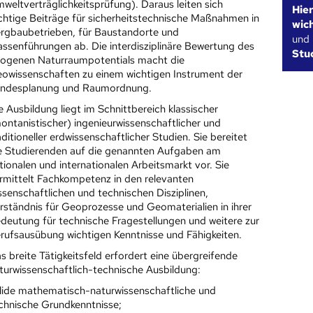
weltverträglichkeitsprüfung). Daraus leiten sich
Hie
chtige Beiträge für sicherheitstechnische Maßnahmen in
wic
rgbaubetrieben, für Baustandorte und
und
assenführungen ab. Die interdisziplinäre Bewertung des
Stu
ogenen Naturraumpotentials macht die
owissenschaften zu einem wichtigen Instrument der
ndesplanung und Raumordnung.
e Ausbildung liegt im Schnittbereich klassischer
ontanistischer) ingenieurwissenschaftlicher und
aditioneller erdwissenschaftlicher Studien. Sie bereitet
e Studierenden auf die genannten Aufgaben am
tionalen und internationalen Arbeitsmarkt vor. Sie
rmittelt Fachkompetenz in den relevanten
ssenschaftlichen und technischen Disziplinen,
rständnis für Geoprozesse und Geomaterialien in ihrer
deutung für technische Fragestellungen und weitere zur
rufsausübung wichtigen Kenntnisse und Fähigkeiten.
s breite Tätigkeitsfeld erfordert eine übergreifende
turwissenschaftlich-technische Ausbildung:
lide mathematisch-naturwissenschaftliche und
chnische Grundkenntnisse;