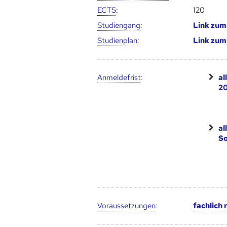
ECTS
:
120
Studien­gang
:
Link zu
Studien­plan
:
Link zu
Anmelde­frist
:
al
2
al
S
Voraus­setzungen
:
fachlich