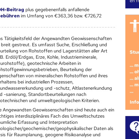
en fr
H-Beitrag
plus gegebenenfalls anfallende
gebühren
im Umfang von €363,36 bzw. €726,72
s Tätigkeitsfeld der Angewandten Geowissenschaften
t breit gestreut. Es umfasst Suche, Erschließung und
urteilung von Rohstoffen und Lagerstätten aller Art
Stu
.B. Erdöl/Erdgas, Erze, Kohle, Industrieminerale,
urohstoffe), geotechnische Arbeiten in
... 
hstoffgewinnungsbetrieben, Beurteilung der
... 
genschaften von mineralischen Rohstoffen und ihres
... 
rhaltens bei industriellen Prozessen,
... 
undwassererkundung und -schutz, Altlastenerkundung
...
d -sanierung, Standortbeurteilungen nach
otechnischen und umweltgeologischen Kriterien.
Inf
e Angewandten Geowissenschaften sind heute auch ein
chtiges interdisziplinäres Fach des Umweltschutzes
äumliche Erfassung und Interpretation
ologischer/geochemischer/geophysikalischer Daten als
sis für Raumplanung, geogene Risikoanalyse und