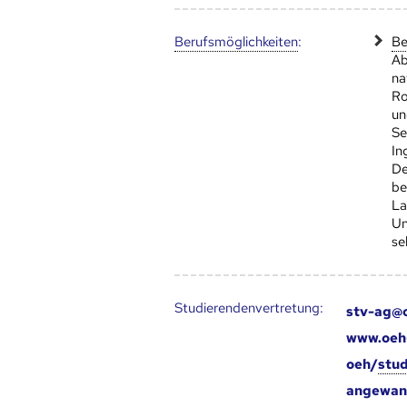
Berufs­möglich­keiten
:
Be
Ab
na
Ro
un
Se
In
De
be
La
Un
se
Studierendenvertretung:
stv-ag@o
www.oeh-
oeh/
stu
angewan