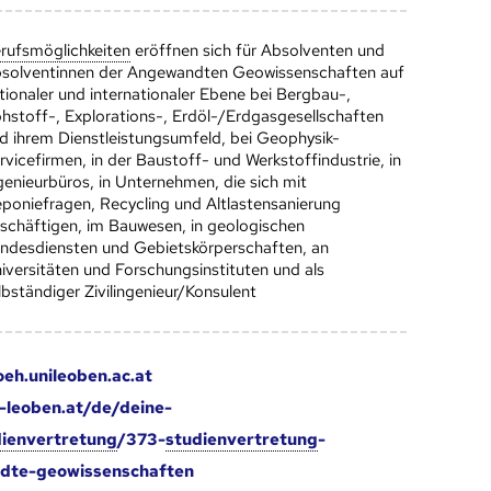
rufs­möglich­keiten
eröffnen sich für Absolventen und
solventinnen der Angewandten Geowissenschaften auf
tionaler und internationaler Ebene bei Bergbau-,
hstoff-, Explorations-, Erdöl-/Erdgasgesellschaften
d ihrem Dienstleistungsumfeld, bei Geophysik-
rvicefirmen, in der Baustoff- und Werkstoffindustrie, in
genieurbüros, in Unternehmen, die sich mit
poniefragen, Recycling und Altlastensanierung
schäftigen, im Bauwesen, in geologischen
ndesdiensten und Gebietskörperschaften, an
iversitäten und Forschungsinstituten und als
lbständiger Zivilingenieur/Konsulent
eh.unileoben.ac.at
leoben.at/de/deine-
dienvertretung
/373-
studienvertretung
-
dte-geowissenschaften