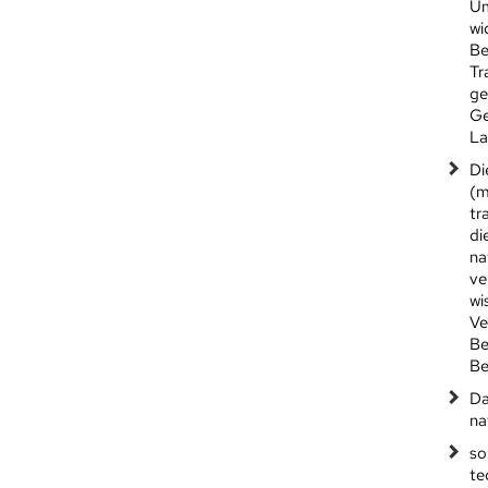
Um
wi
Be
Tr
ge
Ge
La
Di
(m
tr
di
na
ve
wi
Ve
Be
Be
Da
na
so
te