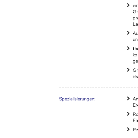
ei
Gr
pr
La
Au
un
th
ko
ge
Gr
re
Speziali­sierungen
:
An
Er
Ro
En
Pe