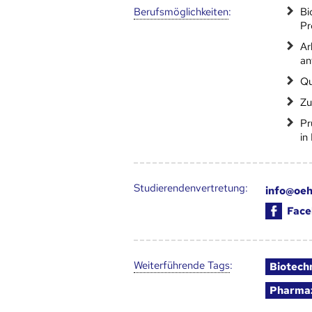
Berufs­möglich­keiten
:
Bi
Pr
Ar
an
Qu
Zu
Pr
in
Studierendenvertretung:
info@oeh
Face
Weiter­führende Tags
:
Biotech
Pharma