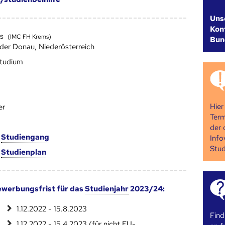
Uns
Kont
ms
(IMC FH Krems)
Bun
der Donau, Niederösterreich
studium
Hier
er
Term
der 
m
Studien­gang
Info
Stud
m
Studien­plan
werbungsfrist für das
Studienjahr
2023/24:
1.12.2022 - 15.8.2023
Find
1.12.2022 - 15.4.2023 (für nicht EU-