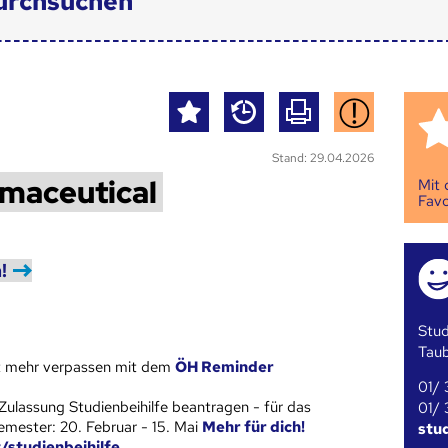
urchsuchen
Stand: 29.04.2026
rmaceutical
Mit
Favo
!
Stud
Tau
st mehr verpassen mit dem
ÖH Reminder
01/ 
Zulassung Studienbeihilfe beantragen - für das
01/ 
ester: 20. Februar - 15. Mai
Mehr für dich!
stu
t/studienbeihilfe