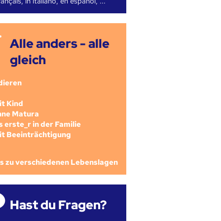
ançais, in italiano, en español, ...
Alle anders - alle
gleich
dieren
mit Kind
ohne Matura
als erste_r in der Familie
mit Beeinträchtigung
os zu verschiedenen Lebenslagen
Hast du Fragen?