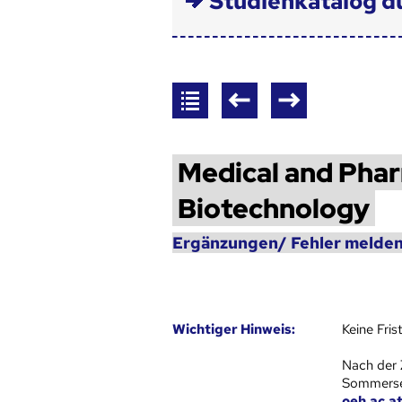
Studienkatalog d
Medical and Pha
Biotechnology
Ergänzungen/ Fehler melden
Wich­ti­ger Hin­weis:
Keine Fri
Nach der 
Sommersem
oeh.ac.a