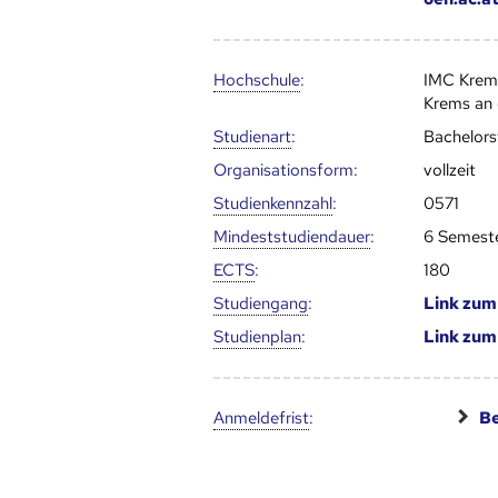
Hoch­schule
:
IMC Kre
Krems an 
Studienart
:
Bachelor
Organisationsform:
vollzeit
Studien­kenn­zahl
:
0571
Mindest­studien­dauer
:
6 Semest
ECTS
:
180
Studien­gang
:
Link zu
Studien­plan
:
Link zu
Anmelde­frist
:
Be