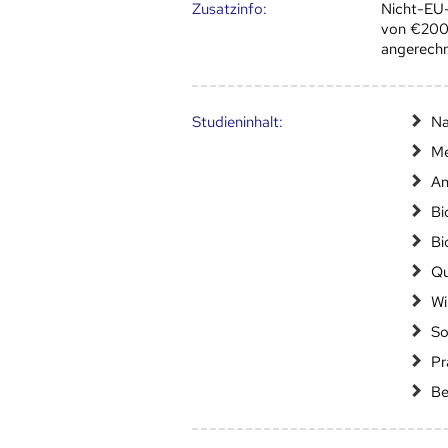
Zusatz­info:
Nicht-EU
von €200 
angerechn
Studien­inhalt:
Na
Me
An
Bi
Bi
Qu
Wi
So
Pr
Be