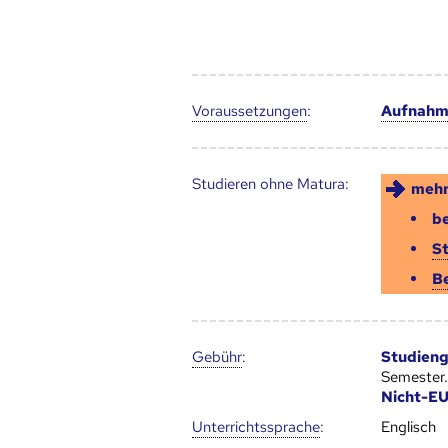
Voraus­setzungen
:
Aufnahm
Studieren ohne Matura:
mehr
be
S
B
Gebühr
:
Studien
Semester.
Nicht-E
Unter­richts­sprache
:
Englisch