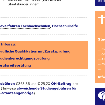
en fr
Staatsbürger_innen)
everfahren Fachhochschulen
,
Hochschulreife
Stu
 Infos zu:
... 
rufliche Qualifikation mit Zusatzprüfung
... 
tudienberechtigungsprüfung
... 
... 
erufsreifeprüfung
...
Inf
gebühren
€363,36 und € 25,20
ÖH-Beitrag
pro
 (Teilweise
abweichende Studiengebühren für
U-Staatsangehörige
)