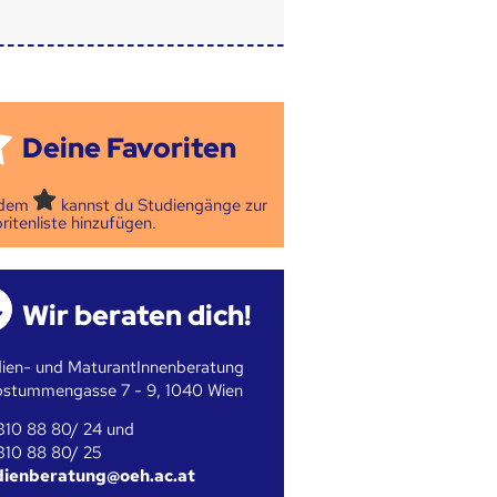
Deine Favoriten
 dem
kannst du Studiengänge zur
ritenliste hinzufügen.
Wir beraten dich!
ien- und MaturantInnenberatung
bstummengasse 7 - 9, 1040 Wien
310 88 80/ 24 und
310 88 80/ 25
dienberatung@oeh.ac.at