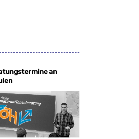
atungstermine an
ulen