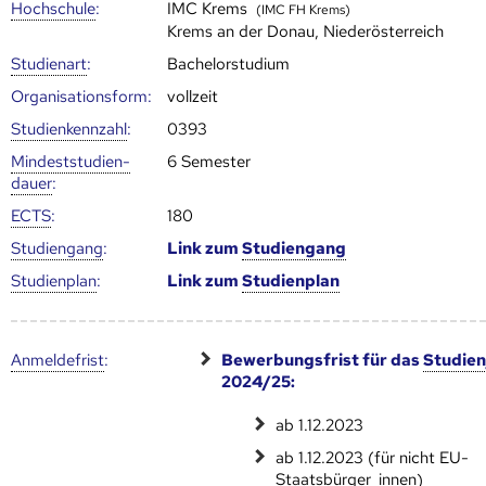
Hoch­schule
:
IMC Krems
(IMC FH Krems)
Krems an der Donau, Niederösterreich
Studienart
:
Bachelorstudium
Organisationsform:
vollzeit
Studien­kenn­zahl
:
0393
Mindest­studien­
6 Semester
dauer
:
ECTS
:
180
Studien­gang
:
Link zum
Studien­gang
Studien­plan
:
Link zum
Studien­plan
Anmelde­frist
:
Bewerbungsfrist für das
Studien
2024/25:
ab 1.12.2023
ab 1.12.2023 (für nicht EU-
Staatsbürger_innen)