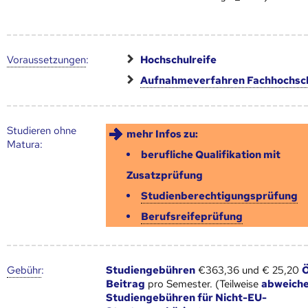
Voraus­setzungen
:
Hochschulreife
Aufnahmeverfahren Fachhochsc
Studieren ohne
mehr Infos zu:
Matura:
berufliche Qualifikation mit
Zusatzprüfung
Studienberechtigungsprüfung
Berufsreifeprüfung
Gebühr
:
Studiengebühren
€363,36 und € 25,20
Beitrag
pro Semester. (Teilweise
abweich
Studiengebühren für Nicht-EU-