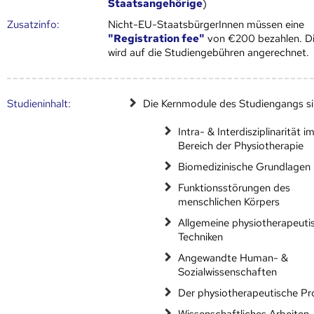
Staatsangehörige
)
Zusatz­info:
Nicht-EU-StaatsbürgerInnen müssen eine
"Registration fee"
von €200 bezahlen. D
wird auf die Studiengebühren angerechnet.
Studien­inhalt:
Die Kernmodule des Studien­gangs si
Intra- & Interdisziplinarität i
Bereich der Physiotherapie
Biomedizinische Grundlagen
Funktionsstörungen des
menschlichen Körpers
Allgemeine physiotherapeuti
Techniken
Angewandte Human- &
Sozialwissenschaften
Der physiotherapeutische Pr
Wissenschaftliches Arbeiten