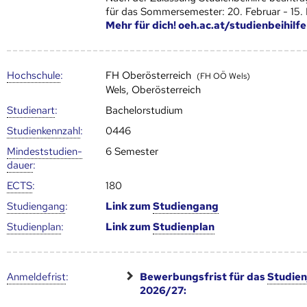
für das Sommersemester: 20. Februar - 15.
Mehr für dich! oeh.ac.at/studienbeihilfe
Hoch­schule
:
FH Oberösterreich
(FH OÖ Wels)
Wels, Oberösterreich
Studienart
:
Bachelorstudium
Studien­kenn­zahl
:
0446
Mindest­studien­
6 Semester
dauer
:
ECTS
:
180
Studien­gang
:
Link zum
Studien­gang
Studien­plan
:
Link zum
Studien­plan
Anmelde­frist
:
Bewerbungsfrist für das
Studien
2026/27: