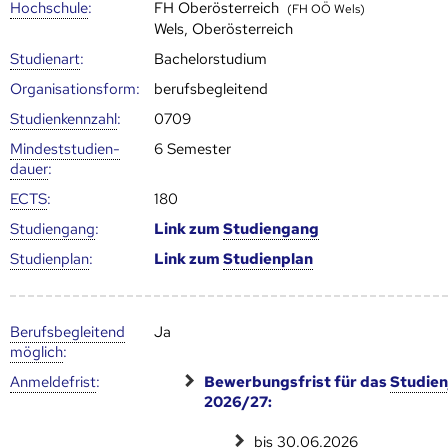
Hoch­schule
:
FH Oberösterreich
(FH OÖ Wels)
Wels, Oberösterreich
Studienart
:
Bachelorstudium
Organisationsform:
berufsbegleitend
Studien­kenn­zahl
:
0709
Mindest­studien­
6 Semester
dauer
:
ECTS
:
180
Studien­gang
:
Link zum
Studien­gang
Studien­plan
:
Link zum
Studien­plan
Berufs­begleitend
Ja
möglich
:
Anmelde­frist
:
Bewerbungsfrist für das
Studien
2026/27:
bis 30.06.2026