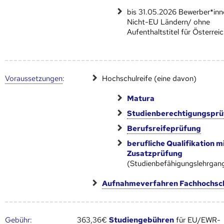
bis 31.05.2026 Bewerber*inn
Nicht-EU Ländern/ ohne
Aufenthaltstitel für Österrei
Voraus­setzungen
:
Hochschulreife (eine davon)
Matura
Studienberechtigungspr
Berufsreifeprüfung
berufliche Qualifikation m
Zusatzprüfung
(Studienbefähigungslehrgan
Aufnahmeverfahren Fachhochsc
Gebühr
:
363,36€
Studiengebühren
für EU/EWR-