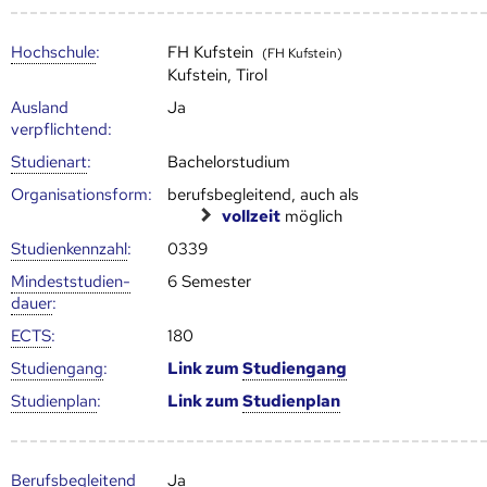
Hoch­schule
:
FH Kufstein
(FH Kufstein)
Kufstein, Tirol
Ausland
Ja
verpflichtend:
Studienart
:
Bachelorstudium
Organisationsform:
berufsbegleitend, auch als
vollzeit
möglich
Studien­kenn­zahl
:
0339
Mindest­studien­
6 Semester
dauer
:
ECTS
:
180
Studien­gang
:
Link zum
Studien­gang
Studien­plan
:
Link zum
Studien­plan
Berufs­begleitend
Ja