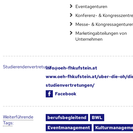
Eventagenturen
Konferenz- & Kongresszentr
Messe- & Kongressagenture
Marketingabteilungen von
Unternehmen
Studierendenvertretung:
info@oeh-fhkufstein.at
www.oeh-fhkufstein.at/uber-die-oh/di
studienvertretungen/
Facebook
Weiter­führende
berufsbegleitend
BWL
Tags
:
Eventmanagement
Kulturmanageme