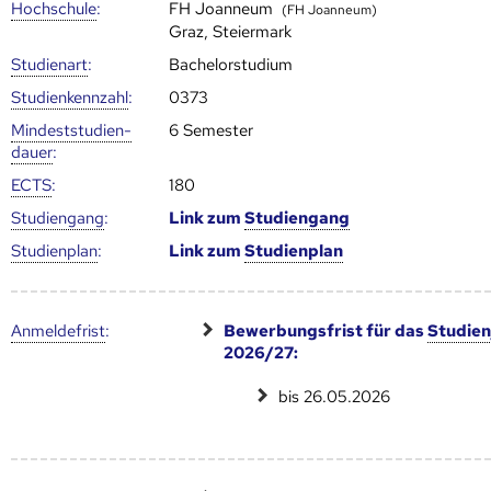
Hoch­schule
:
FH Joanneum
(FH Joanneum)
Graz, Steiermark
Studienart
:
Bachelorstudium
Studien­kenn­zahl
:
0373
Mindest­studien­
6 Semester
dauer
:
ECTS
:
180
Studien­gang
:
Link zum
Studien­gang
Studien­plan
:
Link zum
Studien­plan
Anmelde­frist
:
Bewerbungsfrist für das
Studien
2026/27:
bis 26.05.2026