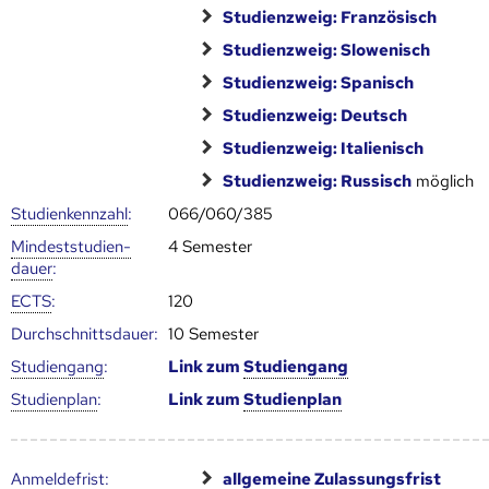
Studienzweig: Französisch
Studienzweig: Slowenisch
Studienzweig: Spanisch
Studienzweig: Deutsch
Studienzweig: Italienisch
Studienzweig: Russisch
möglich
Studien­kenn­zahl
:
066/060/385
Mindest­studien­
4 Semester
dauer
:
ECTS
:
120
Durch­schnitts­dauer:
10 Semester
Studien­gang
:
Link zum
Studien­gang
Studien­plan
:
Link zum
Studien­plan
Anmelde­frist
:
allgemeine Zulassungsfrist