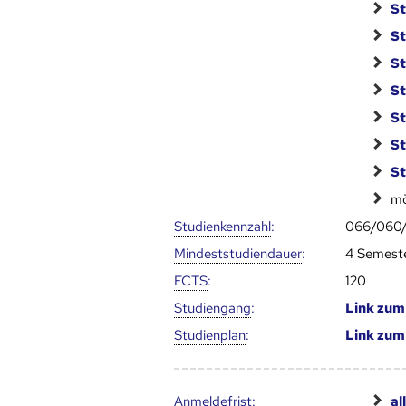
St
St
St
St
St
St
St
mö
Studien­kenn­zahl
:
066/060
Mindest­studien­dauer
:
4 Semest
ECTS
:
120
Studien­gang
:
Link zu
Studien­plan
:
Link zu
Anmelde­frist
:
al