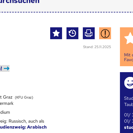
urchsuchen
Stand: 25.11.2025
Mit
Favo
!
ät Graz
(KFU Graz)
Stud
iermark
Tau
udium
01/ 
01/ 
eig: Russisch, auch als
udienzweig: Arabisch
stu