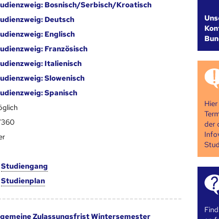
udienzweig: Bosnisch/Serbisch/Kroatisch
Uns
udienzweig: Deutsch
Kont
udienzweig: Englisch
Bun
udienzweig: Französisch
udienzweig: Italienisch
udienzweig: Slowenisch
udienzweig: Spanisch
Hier
glich
Term
/360
der 
Info
er
Stud
m
Studien­gang
m
Studien­plan
Find
lgemeine Zulassungsfrist Wintersemester