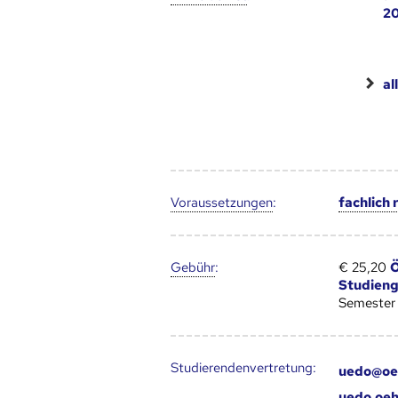
2
al
Voraus­setzungen
:
fachlich
Gebühr
:
€ 25,20
Ö
Studien
Semester
Studierendenvertretung:
uedo@oe
uedo.oeh