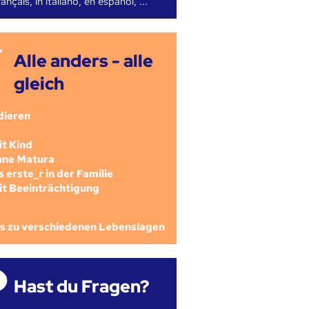
ançais, in italiano, en español, ...
Alle anders - alle
gleich
dieren
mit Kind
ohne Matura
als erste_r in der Familie
mit Beeinträchtigung
os zu verschiedenen Lebenslagen
Hast du Fragen?