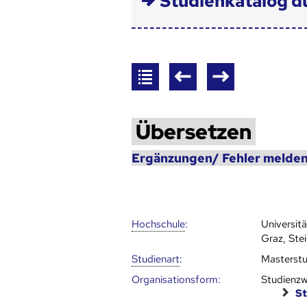
Studienkatalog d
Übersetzen
Ergänzungen/ Fehler melden
Hoch­schule
:
Universit
Graz, Ste
Studienart
:
Masterst
Organisationsform:
Studienzw
St