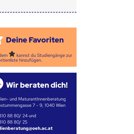
Deine Favoriten
 dem
kannst du Studiengänge zur
ritenliste hinzufügen.
Wir beraten dich!
ien- und MaturantInnenberatung
bstummengasse 7 - 9, 1040 Wien
310 88 80/ 24 und
310 88 80/ 25
dienberatung@oeh.ac.at