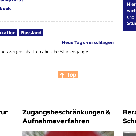
Hie
book
wic
und
Stu
kation
Russland
Neue Tags vorschlagen
Tags zeigen inhaltlich ähnliche Studiengänge
Top
zur
Zugangsbeschränkungen &
Ber
Aufnahmeverfahren
Sch