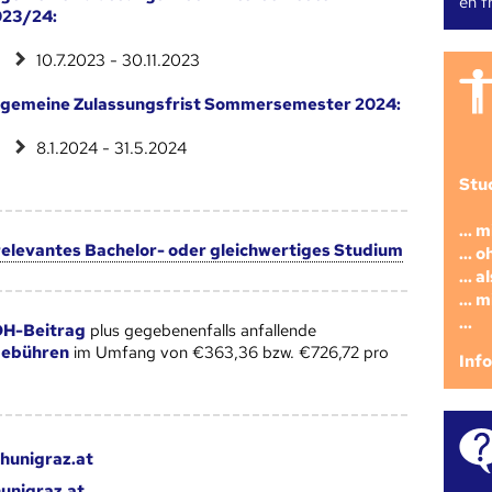
en fr
023/24:
10.7.2023 - 30.11.2023
lgemeine Zulassungsfrist Sommersemester 2024:
8.1.2024 - 31.5.2024
Stu
... 
 relevantes Bachelor- oder gleichwertiges Studium
... 
... 
... 
...
H-Beitrag
plus gegebenenfalls anfallende
gebühren
im Umfang von €363,36 bzw. €726,72 pro
Inf
hunigraz.at
unigraz.at