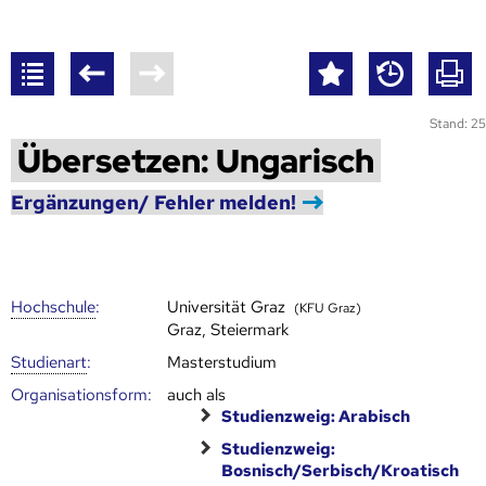
Stand: 25
Übersetzen: Ungarisch
Ergänzungen/ Fehler melden!
Hoch­schule
:
Universität Graz
(KFU Graz)
Graz, Steiermark
Studienart
:
Masterstudium
Organisationsform:
auch als
Studienzweig: Arabisch
Studienzweig:
Bosnisch/Serbisch/Kroatisch