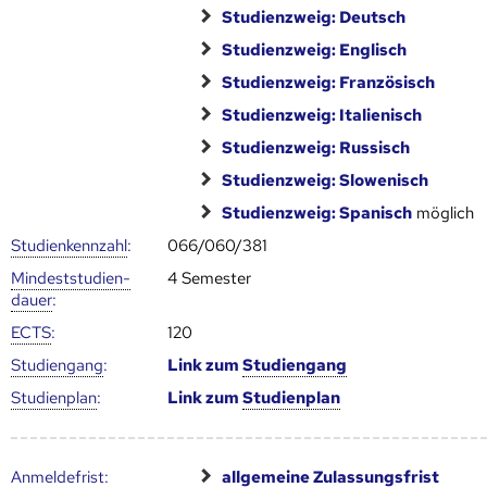
Studienzweig: Deutsch
Studienzweig: Englisch
Studienzweig: Französisch
Studienzweig: Italienisch
Studienzweig: Russisch
Studienzweig: Slowenisch
Studienzweig: Spanisch
möglich
Studien­kenn­zahl
:
066/060/381
Mindest­studien­
4 Semester
dauer
:
ECTS
:
120
Studien­gang
:
Link zum
Studien­gang
Studien­plan
:
Link zum
Studien­plan
Anmelde­frist
:
allgemeine Zulassungsfrist