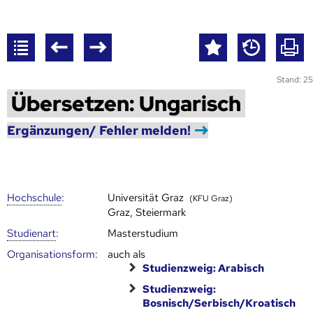
Stand: 25
Übersetzen: Ungarisch
Ergänzungen/ Fehler melden!
Hoch­schule
:
Universität Graz
(KFU Graz)
Graz, Steiermark
Studienart
:
Masterstudium
Organisationsform:
auch als
Studienzweig: Arabisch
Studienzweig:
Bosnisch/Serbisch/Kroatisch