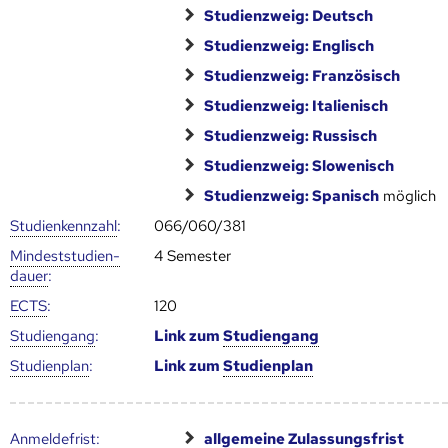
Studienzweig: Deutsch
Studienzweig: Englisch
Studienzweig: Französisch
Studienzweig: Italienisch
Studienzweig: Russisch
Studienzweig: Slowenisch
Studienzweig: Spanisch
möglich
Studien­kenn­zahl
:
066/060/381
Mindest­studien­
4 Semester
dauer
:
ECTS
:
120
Studien­gang
:
Link zum
Studien­gang
Studien­plan
:
Link zum
Studien­plan
Anmelde­frist
:
allgemeine Zulassungsfrist