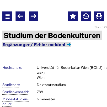
Stand: 25
Studium der Bodenkulturen
Ergänzungen/ Fehler melden!
Hoch­schule
:
Universität für Bodenkultur Wien (BOKU)
(
Wien)
Wien
Studienart
:
Doktoratsstudium
Studien­kenn­zahl
:
788
Mindest­studien­
6 Semester
dauer
: