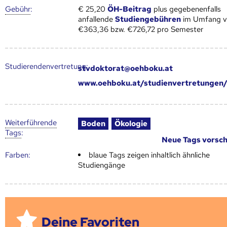
Gebühr
:
€ 25,20
ÖH-Beitrag
plus gegebenenfalls
anfallende
Studiengebühren
im Umfang 
€363,36 bzw. €726,72 pro Semester
Studierendenvertretung:
stvdoktorat@oehboku.at
www.oehboku.at/studienvertretungen/
Weiter­führende
Boden
Ökologie
Tags
:
Neue Tags vorsc
Farben:
blaue Tags zeigen inhaltlich ähnliche
Studiengänge
Deine Favoriten