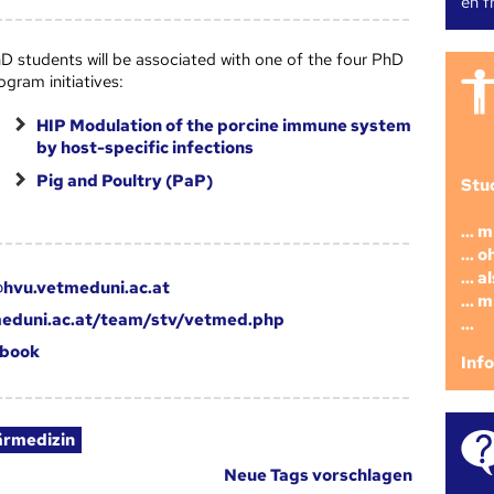
en fr
D students will be associated with one of the four PhD
ogram initiatives:
HIP Modulation of the porcine immune system
by host-specific infections
Pig and Poultry (PaP)
Stu
... 
... 
... 
hvu.vetmeduni.ac.at
... 
eduni.ac.at/team/stv/vetmed.php
...
book
Inf
ärmedizin
Neue Tags vorschlagen