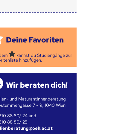
Deine Favoriten
 dem
kannst du Studiengänge zur
ritenliste hinzufügen.
Wir beraten dich!
ien- und MaturantInnenberatung
bstummengasse 7 - 9, 1040 Wien
310 88 80/ 24 und
310 88 80/ 25
dienberatung@oeh.ac.at