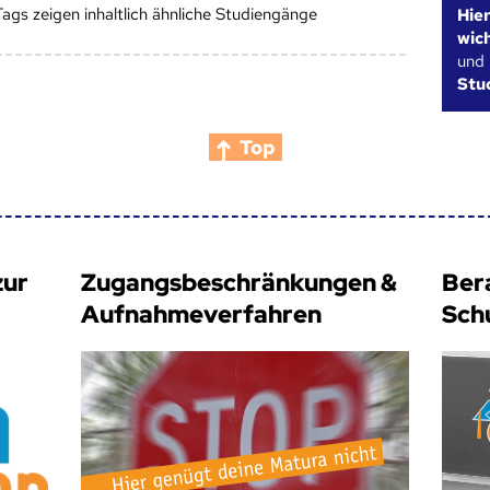
Tags zeigen inhaltlich ähnliche Studiengänge
Hie
wic
und
Stu
Top
zur
Zugangsbeschränkungen &
Ber
Aufnahmeverfahren
Sch