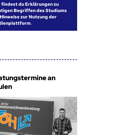
r findest du Erklärungen zu
htigen Begriffen des Studiums
Hinweise zur Nutzung der
dienplattform
.
atungstermine an
ulen