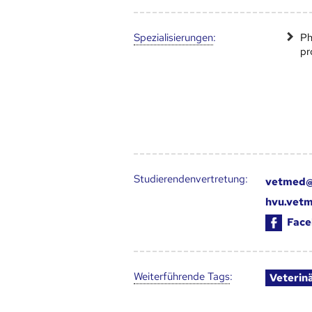
Speziali­sierungen
:
Ph
pr
Studierendenvertretung:
vetmed@
hvu.vetm
Face
Weiter­führende Tags
:
Veterin