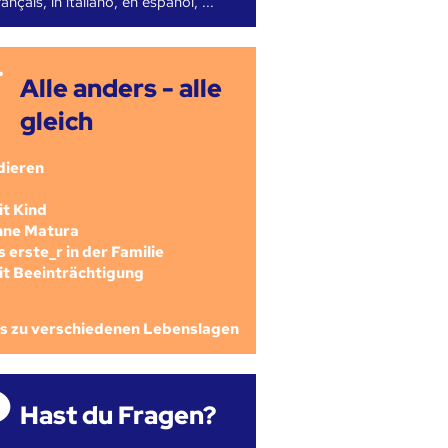
ançais, in italiano, en español, ...
Alle anders - alle
gleich
dieren
mit Kind
ohne Matura
als erste_r in der Familie
mit Beeinträchtigung
os zu verschiedenen Lebenslagen
Hast du Fragen?