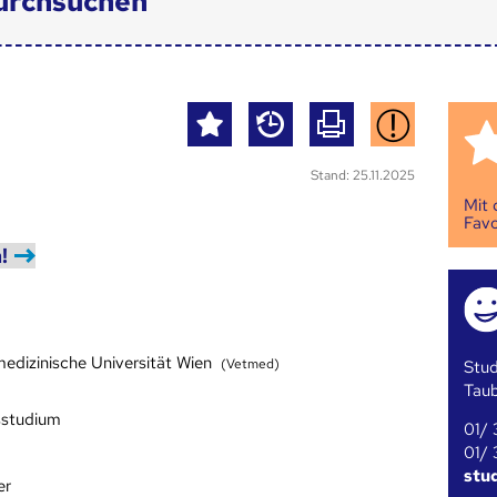
urchsuchen
Stand: 25.11.2025
Mit
Favo
!
medizinische Universität Wien
(Vetmed)
Stud
Tau
sstudium
01/ 
01/ 
stu
er