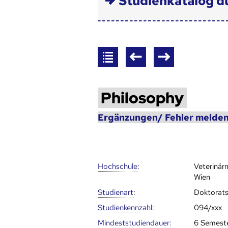
Studienkatalog d
Philosophy
Ergänzungen/ Fehler melden
Hoch­schule
:
Veterinär
Wien
Studienart
:
Doktorat
Studien­kenn­zahl
:
094/xxx
Mindest­studien­dauer
:
6 Semest