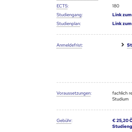
ECTS
:
180
Studien­gang
:
Link zu
Studien­plan
:
Link zu
Anmelde­frist
:
St
Voraus­setzungen
:
fachlich 
Studium
Gebühr
:
€ 25,20 
Studien