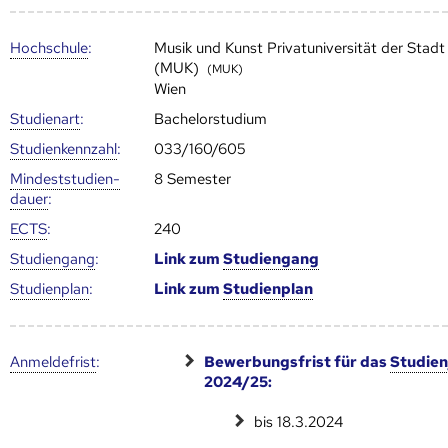
Hoch­schule
:
Musik und Kunst Privatuniversität der Stadt
(MUK)
(MUK)
Wien
Studienart
:
Bachelorstudium
Studien­kenn­zahl
:
033/160/605
Mindest­studien­
8 Semester
dauer
:
ECTS
:
240
Studien­gang
:
Link zum
Studien­gang
Studien­plan
:
Link zum
Studien­plan
Anmelde­frist
:
Bewerbungsfrist für das
Studien
2024/25:
bis 18.3.2024