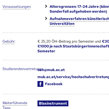
Voraus­setzungen
:
Altersgrenzen: 17-24 Jahre (kön
Sonderfall aufgehoben werden)
Aufnahmeverfahren künstlerisc
Universitäten
Gebühr
:
€ 25,20 ÖH-Beitrag pro Semester und
€30
€1000 je nach StaatsbürgerInnenschaft
Semester
Studierendenvertretung:
oeh@muk.ac.at
muk.ac.at/service/hochschulvertretun
Facebook
Weiter­führende
Blasinstrument
Tags
: