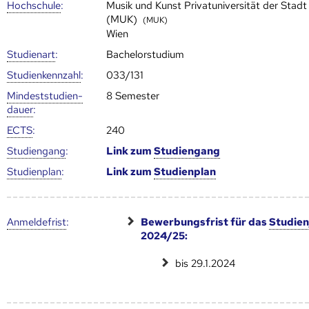
Hoch­schule
:
Musik und Kunst Privatuniversität der Stadt
(MUK)
(MUK)
Wien
Studienart
:
Bachelorstudium
Studien­kenn­zahl
:
033/131
Mindest­studien­
8 Semester
dauer
:
ECTS
:
240
Studien­gang
:
Link zum
Studien­gang
Studien­plan
:
Link zum
Studien­plan
Anmelde­frist
:
Bewerbungsfrist für das
Studien
2024/25:
bis 29.1.2024