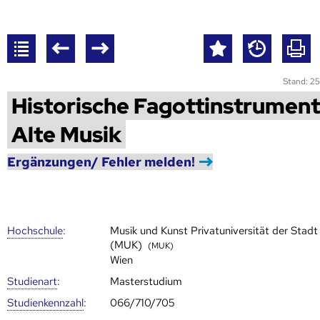
Stand: 25
Historische Fagottinstrument
Alte Musik
Ergänzungen/ Fehler melden!
Hoch­schule
:
Musik und Kunst Privatuniversität der Stadt
(MUK)
(MUK)
Wien
Studienart
:
Masterstudium
Studien­kenn­zahl
:
066/710/705