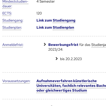
Mindest­studien­
4 Semester
dauer
:
ECTS
:
120
Studien­gang
:
Link zum
Studien­gang
Studien­plan
:
Link zum
Studien­plan
Anmelde­frist
:
Bewerbungsfrist
für das
Studienja
2023/24:
bis 20.2.2023
Voraus­setzungen
:
Aufnahmeverfahren künstlerische
Universitäten
,
fachlich relevantes Bach
oder gleichwertiges Studium