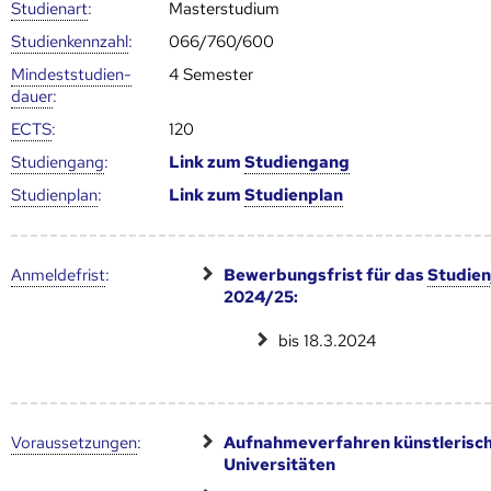
Studienart
:
Masterstudium
Studien­kenn­zahl
:
066/760/600
Mindest­studien­
4 Semester
dauer
:
ECTS
:
120
Studien­gang
:
Link zum
Studien­gang
Studien­plan
:
Link zum
Studien­plan
Anmelde­frist
:
Bewerbungsfrist für das
Studien
2024/25:
bis 18.3.2024
Voraus­setzungen
:
Aufnahmeverfahren künstlerisc
Universitäten