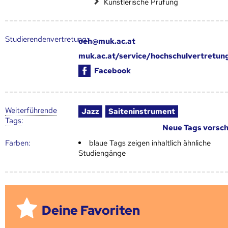
Künstlerische Prüfung
Studierendenvertretung:
oeh@muk.ac.at
muk.ac.at/service/hochschulvertretun
Facebook
Weiter­führende
Jazz
Saiteninstrument
Tags
:
Neue Tags vorsc
Farben:
blaue Tags zeigen inhaltlich ähnliche
Studiengänge
Deine Favoriten