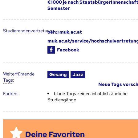
€1000 je nach StaatsbürgerInnenschaft
Semester
Studierendenvertretung:
oeh@muk.ac.at
muk.ac.at/service/hochschulvertretun
Facebook
Weiter­führende
Gesang
Jazz
Tags
:
Neue Tags vorsc
Farben:
blaue Tags zeigen inhaltlich ähnliche
Studiengänge
Deine Favoriten