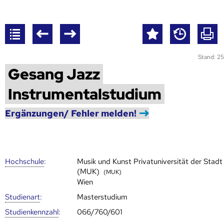
Stand: 25
Gesang Jazz
Instrumentalstudium
Ergänzungen/ Fehler melden!
Hoch­schule
:
Musik und Kunst Privatuniversität der Stadt
(MUK)
(MUK)
Wien
Studienart
:
Masterstudium
Studien­kenn­zahl
:
066/760/601