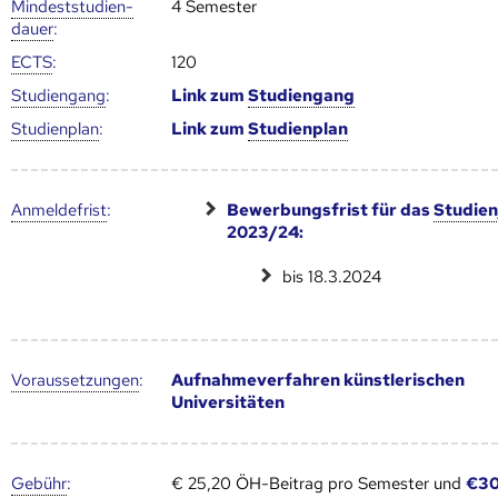
Mindest­studien­
4 Semester
dauer
:
ECTS
:
120
Studien­gang
:
Link zum
Studien­gang
Studien­plan
:
Link zum
Studien­plan
Anmelde­frist
:
Bewerbungsfrist für das
Studien
2023/24:
bis 18.3.2024
Voraus­setzungen
:
Aufnahmeverfahren künstlerischen
Universitäten
Gebühr
:
€ 25,20 ÖH-Beitrag pro Semester und
€30