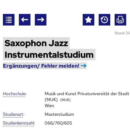
Stand: 25
Saxophon Jazz
Instrumentalstudium
Ergänzungen/ Fehler melden!
Hoch­schule
:
Musik und Kunst Privatuniversität der Stadt
(MUK)
(MUK)
Wien
Studienart
:
Masterstudium
Studien­kenn­zahl
:
066/760/605