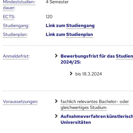
Mindest­studien­
4 Semester
dauer
:
ECTS
:
120
Studien­gang
:
Link zum
Studien­gang
Studien­plan
:
Link zum
Studien­plan
Anmelde­frist
:
Bewerbungsfrist für das
Studien
2024/25:
bis 18.3.2024
Voraus­setzungen
:
fachlich relevantes Bachelor- oder
gleichwertiges Studium
Aufnahmeverfahren künstlerisc
Universitäten