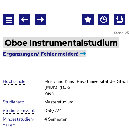
Stand: 25
Oboe Instrumentalstudium
Ergänzungen/ Fehler melden!
Hoch­schule
:
Musik und Kunst Privatuniversität der Stadt
(MUK)
(MUK)
Wien
Studienart
:
Masterstudium
Studien­kenn­zahl
:
066/724
Mindest­studien­
4 Semester
dauer
: