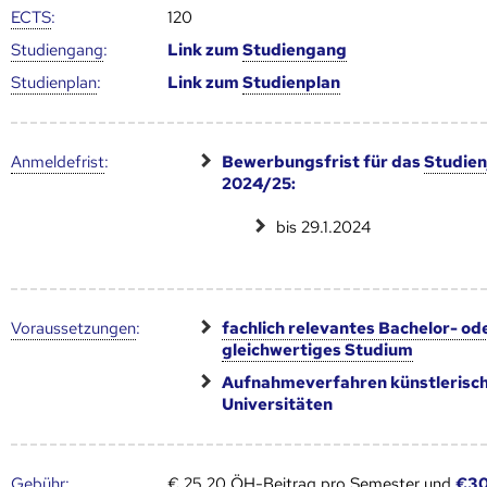
ECTS
:
120
Studien­gang
:
Link zum
Studien­gang
Studien­plan
:
Link zum
Studien­plan
Anmelde­frist
:
Bewerbungsfrist für das
Studien
2024/25:
bis 29.1.2024
Voraus­setzungen
:
fachlich relevantes Bachelor- od
gleichwertiges Studium
Aufnahmeverfahren künstlerisc
Universitäten
Gebühr
:
€ 25,20 ÖH-Beitrag pro Semester und
€30