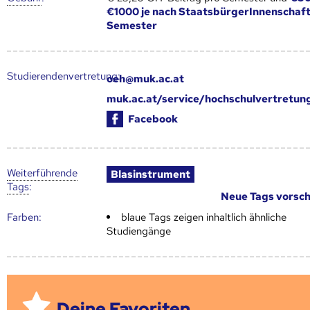
€1000 je nach StaatsbürgerInnenschaft
Semester
Studierendenvertretung:
oeh@muk.ac.at
muk.ac.at/service/hochschulvertretun
Facebook
Weiter­führende
Blasinstrument
Tags
:
Neue Tags vorsc
Farben:
blaue Tags zeigen inhaltlich ähnliche
Studiengänge
Deine Favoriten