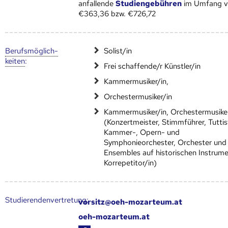
anfallende
Studiengebühren
im Umfang 
€363,36 bzw. €726,72
Berufs­möglich­
Solist/in
keiten
:
Frei schaffende/r Künstler/in
Kammermusiker/in,
Orchestermusiker/in
Kammermusiker/in, Orchestermusiker
(Konzertmeister, Stimmführer, Tuttis
Kammer-, Opern- und
Symphonieorchester, Orchester und
Ensembles auf historischen Instrum
Korrepetitor/in)
Studierendenvertretung:
vorsitz@oeh-mozarteum.at
oeh-mozarteum.at