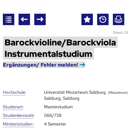
Stand: 25
Barockvioline/Barockviola
Instrumentalstudium
Ergänzungen/ Fehler melden!
Hoch­schule
:
Universität Mozarteum Salzburg
(Mozarteum
Salzburg, Salzburg
Studienart
:
Masterstudium
Studien­kenn­zahl
:
066/738
Mindest­studien­
4 Semester