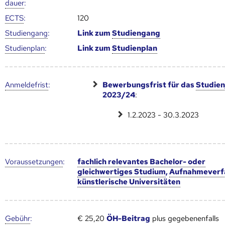
dauer
:
ECTS
:
120
Studien­gang
:
Link zum
Studien­gang
Studien­plan
:
Link zum
Studien­plan
Anmelde­frist
:
Bewerbungsfrist für das
Studien
2023/24
:
1.2.2023 - 30.3.2023
Voraus­setzungen
:
fachlich relevantes Bachelor- oder
gleichwertiges Studium
,
Aufnahmeverf
künstlerische Universitäten
Gebühr
:
€ 25,20
ÖH-Beitrag
plus gegebenenfalls