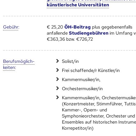
künstlerische Universitäten
Gebühr
:
€ 25,20
ÖH-Beitrag
plus gegebenenfalls
anfallende
Studiengebühren
im Umfang 
€363,36 bzw. €726,72
Berufs­möglich­
Solist/in
keiten
:
Frei schaffende/r Künstler/in
Kammermusiker/in,
Orchestermusiker/in
Kammermusiker/in, Orchestermusiker
(Konzertmeister, Stimmführer, Tuttis
Kammer-, Opern- und
Symphonieorchester, Orchester und
Ensembles auf historischen Instrum
Korrepetitor/in)