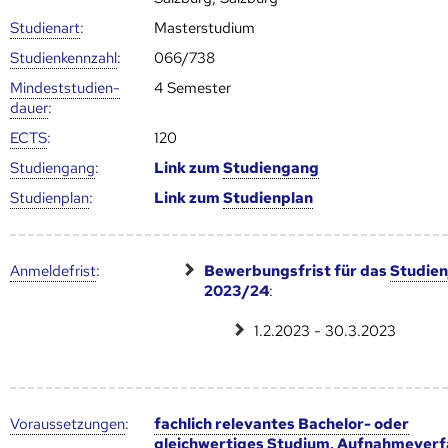
Studienart
:
Masterstudium
Studien­kenn­zahl
:
066/738
Mindest­studien­
4 Semester
dauer
:
ECTS
:
120
Studien­gang
:
Link zum
Studien­gang
Studien­plan
:
Link zum
Studien­plan
Anmelde­frist
:
Bewerbungsfrist für das
Studien
2023/24
:
1.2.2023 - 30.3.2023
Voraus­setzungen
:
fachlich relevantes Bachelor- oder
gleichwertiges Studium
,
Aufnahmeverf