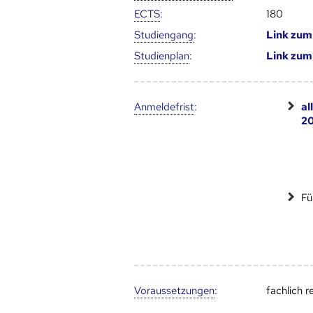
ECTS
:
180
Studien­gang
:
Link zu
Studien­plan
:
Link zu
Anmelde­frist
:
al
20
Fü
Voraus­setzungen
:
fachlich 