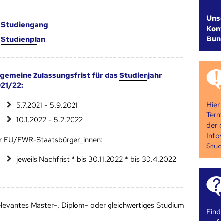
Uns
m
Studien­gang
Kont
Bun
m
Studien­plan
lgemeine Zulassungsfrist für das
Studienjahr
21/22:
Hier
5.7.2021 - 5.9.2021
Term
10.1.2022 - 5.2.2022
der 
Info
r EU/EWR-Staatsbürger_innen:
Stud
jeweils Nachfrist * bis 30.11.2022 * bis 30.4.2022
relevantes Master-, Diplom- oder gleichwertiges Studium
Find