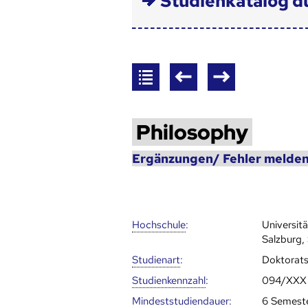
Studienkatalog d
Philosophy
Ergänzungen/ Fehler melden
Hoch­schule
:
Universi
Salzburg,
Studienart
:
Doktorat
Studien­kenn­zahl
:
094/XXX
Mindest­studien­dauer
:
6 Semest