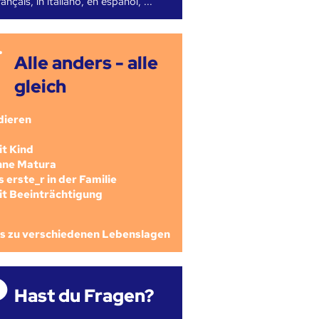
ançais, in italiano, en español, ...
Alle anders - alle
gleich
dieren
mit Kind
ohne Matura
als erste_r in der Familie
mit Beeinträchtigung
os zu verschiedenen Lebenslagen
Hast du Fragen?