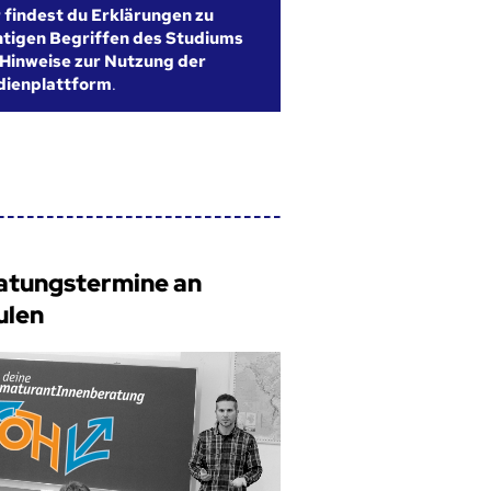
r findest du Erklärungen zu
htigen Begriffen des Studiums
Hinweise zur Nutzung der
dienplattform
.
atungstermine an
ulen