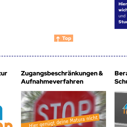
Hie
wic
und
Stu
Top
zur
Zugangsbeschränkungen &
Ber
Aufnahmeverfahren
Sch