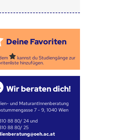
Deine Favoriten
 dem
kannst du Studiengänge zur
ritenliste hinzufügen.
Wir beraten dich!
ien- und MaturantInnenberatung
bstummengasse 7 - 9, 1040 Wien
310 88 80/ 24 und
310 88 80/ 25
dienberatung@oeh.ac.at