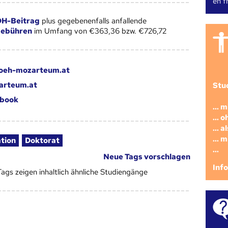
en fr
H-Beitrag
plus gegebenenfalls anfallende
gebühren
im Umfang von €363,36 bzw. €726,72
@oeh-mozarteum.at
arteum.at
Stu
book
... 
... 
... 
... 
ation
Doktorat
...
Neue Tags vorschlagen
Inf
Tags zeigen inhaltlich ähnliche Studiengänge