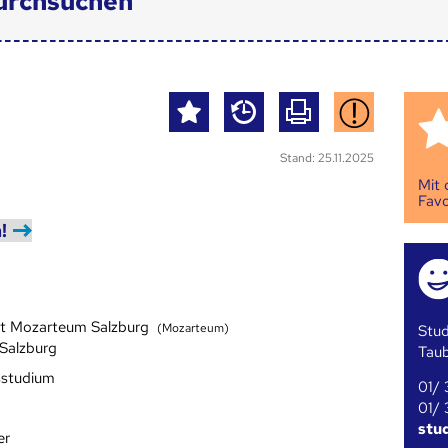
urchsuchen
Stand: 25.11.2025
Mit
Favo
!
tät Mozarteum Salzburg
(Mozarteum)
Stud
 Salzburg
Tau
sstudium
01/ 
01/ 
stu
er