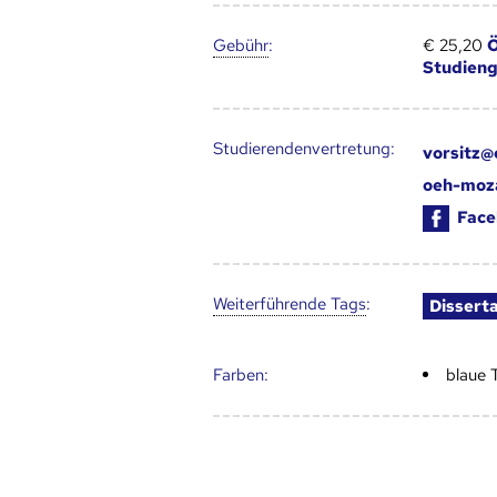
Gebühr
:
€ 25,20
Ö
Studien
Studierendenvertretung:
vorsitz
oeh-moz
Face
Weiter­führende Tags
:
Dissert
Farben:
blaue 