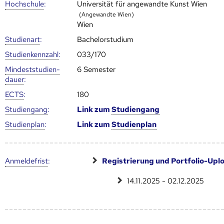
Hoch­schule
:
Universität für angewandte Kunst Wien
(Angewandte Wien)
Wien
Studienart
:
Bachelorstudium
Studien­kenn­zahl
:
033/170
Mindest­studien­
6 Semester
dauer
:
ECTS
:
180
Studien­gang
:
Link zum
Studien­gang
Studien­plan
:
Link zum
Studien­plan
Anmelde­frist
:
Registrierung und Portfolio-Upl
14.11.2025 - 02.12.2025