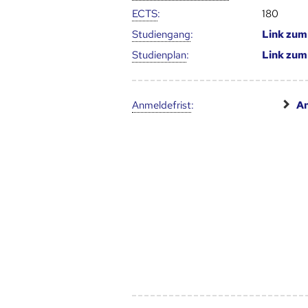
ECTS
:
180
Studien­gang
:
Link zu
Studien­plan
:
Link zu
Anmelde­frist
:
An