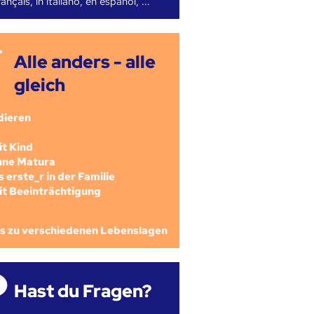
ançais, in italiano, en español, ...
Alle anders - alle
gleich
dieren
mit Kind
ohne Matura
als erste_r in der Familie
mit Beeinträchtigung
os zu verschiedenen Lebenslagen
Hast du Fragen?