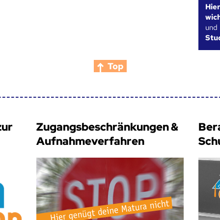
Hie
wic
und
Stu
Top
zur
Zugangsbeschränkungen &
Ber
Aufnahmeverfahren
Sch