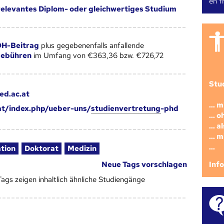
en fr
 relevantes Diplom- oder gleichwertiges Studium
H-Beitrag
plus gegebenenfalls anfallende
gebühren
im Umfang von €363,36 bzw. €726,72
Stu
ed.ac.at
... 
.at/index.php/ueber-uns/
studienvertretung
-phd
... 
... 
... 
...
ation
Doktorat
Medizin
Inf
Neue Tags vorschlagen
Tags zeigen inhaltlich ähnliche Studiengänge