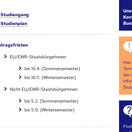
Uns
m
Studien­gang
Kont
Bun
m
Studien­plan
tragsfristen
EU/EWR-StaatsbürgerInnen:
Hier
Term
bis 16.4. (Sommersemester)
der 
bis 16.11. (Wintersemester)
Info
Stud
Nicht EU/EWR-StaatsbürgerInnen
bis 5.2. (Sommersemester)
bis 5.9. (Wintersemester)
Find