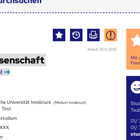
urchsuchen
Stand: 25.11.2025
ssenschaft
Mit
Favo
!
che Universität Innsbruck
(Meduni Innsbruck)
Stud
 Tirol
Tau
sstudium
01/ 
01/ 
/XXX
stu
er