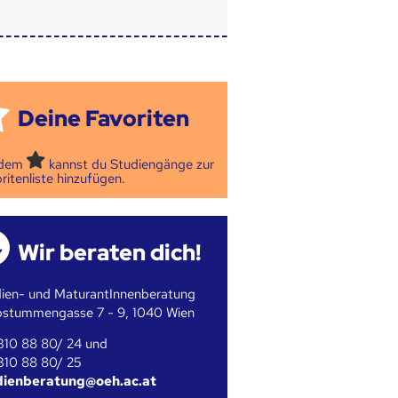
Deine Favoriten
 dem
kannst du Studiengänge zur
ritenliste hinzufügen.
Wir beraten dich!
ien- und MaturantInnenberatung
bstummengasse 7 - 9, 1040 Wien
310 88 80/ 24 und
310 88 80/ 25
dienberatung@oeh.ac.at