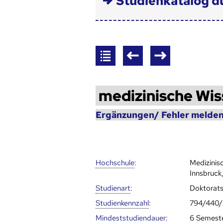
Studienkatalog d
medizinische Wi
Ergänzungen/ Fehler melden
Hoch­schule
:
Medizinis
Innsbruck,
Studienart
:
Doktorat
Studien­kenn­zahl
:
794/440
Mindest­studien­dauer
:
6 Semest