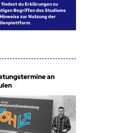
r findest du Erklärungen zu
htigen Begriffen des Studiums
Hinweise zur Nutzung der
dienplattform
.
atungstermine an
ulen