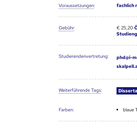
Voraus­setzungen
:
fachlich
Gebühr
:
€ 25,20
Ö
Studien
Studierendenvertretung:
phd@i-m
skalpell
Weiter­führende Tags
:
Dissert
Farben:
blaue 