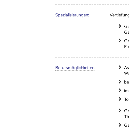
Speziali­sierungen
:
Vertiefun
Ge
Ge
Ge
Fr
Berufs­möglich­keiten
:
As
We
be
im
To
Ge
Th
Ge