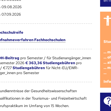
en fr
s 09.08.2026
s 07.09.2026
chschulreife
fnahmeverfahren Fachhochschulen
Stu
... 
... 
H-Beitrag
pro Semester / für Studienangänger_innen
... 
rsemester 2026
€ 363,36 Studiengebühren
pro
... 
 / €727
Studiengebühren
für Nicht-EU/EWR-
...
ger_innen pro Semester
Inf
undkenntnisse der Gesundheitswissenschaften
alifikationen in der Tourismus- und Freizeitwirtschaft
rufspraktikum im Umfang von 15 Wochen.