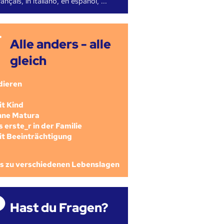
ançais, in italiano, en español, ...
Alle anders - alle
gleich
dieren
mit Kind
ohne Matura
als erste_r in der Familie
mit Beeinträchtigung
os zu verschiedenen Lebenslagen
Hast du Fragen?