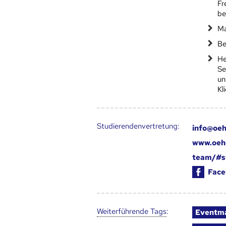
Fr
be
Ma
Be
He
Se
un
Kl
Studierendenvertretung:
info@oeh
www.oeh
team/#s
Face
Weiter­führende Tags
:
Eventm