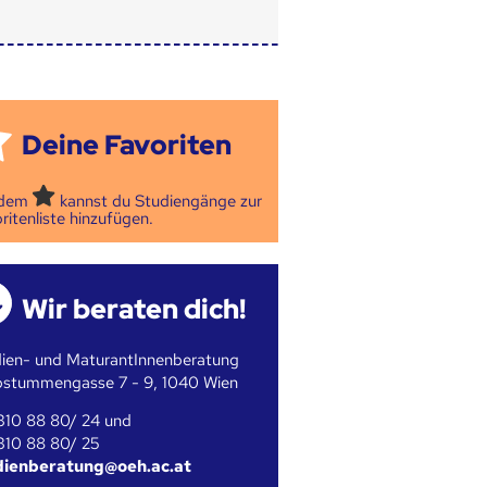
Deine Favoriten
 dem
kannst du Studiengänge zur
ritenliste hinzufügen.
Wir beraten dich!
ien- und MaturantInnenberatung
bstummengasse 7 - 9, 1040 Wien
310 88 80/ 24 und
310 88 80/ 25
dienberatung@oeh.ac.at