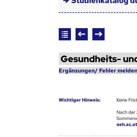
Studienkatalog d
Gesundheits- u
Ergänzungen/ Fehler melden
Wich­ti­ger Hin­weis:
Keine Fri
Nach der 
Sommersem
oeh.ac.a