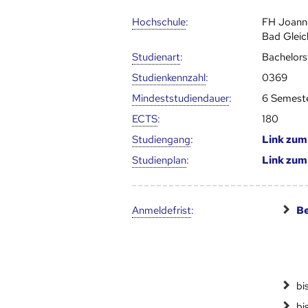
Hoch­schule
:
FH Joan
Bad Gleic
Studienart
:
Bachelor
Studien­kenn­zahl
:
0369
Mindest­studien­dauer
:
6 Semest
ECTS
:
180
Studien­gang
:
Link zu
Studien­plan
:
Link zu
Anmelde­frist
:
Be
bi
bi