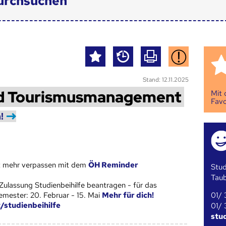
urchsuchen
Stand: 12.11.2025
nd Tourismusmanagement
Mit
Favo
!
st mehr verpassen mit dem
ÖH Reminder
Stud
Tau
Zulassung Studienbeihilfe beantragen - für das
01/ 
ester: 20. Februar - 15. Mai
Mehr für dich!
t/studienbeihilfe
01/ 
stu