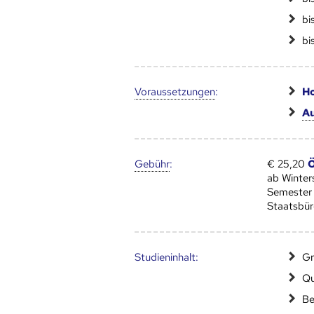
bi
bi
Voraus­setzungen
:
Ho
Au
Gebühr
:
€ 25,20
Ö
ab Winte
Semester
Staatsbür
Studien­inhalt:
Gr
Qu
Be