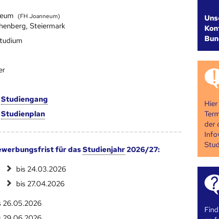
neum
(FH Joanneum)
Uns
henberg, Steiermark
Kont
Bun
studium
er
m
Studien­gang
Hier
Term
m
Studien­plan
der 
Info
Stud
werbungsfrist für das
Studienjahr
2026/27:
bis 24.03.2026
bis 27.04.2026
s 26.05.2026
Find
s 29.06.2026