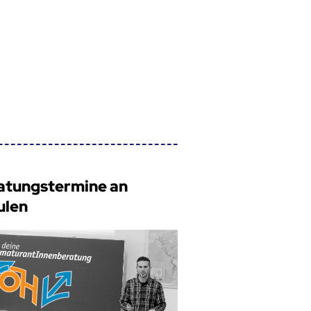
atungstermine an
ulen