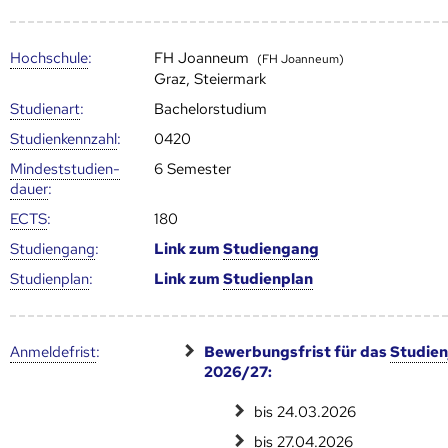
Hoch­schule
:
FH Joanneum
(FH Joanneum)
Graz, Steiermark
Studienart
:
Bachelorstudium
Studien­kenn­zahl
:
0420
Mindest­studien­
6 Semester
dauer
:
ECTS
:
180
Studien­gang
:
Link zum
Studien­gang
Studien­plan
:
Link zum
Studien­plan
Anmelde­frist
:
Bewerbungsfrist für das
Studien
2026/27:
bis 24.03.2026
bis 27.04.2026