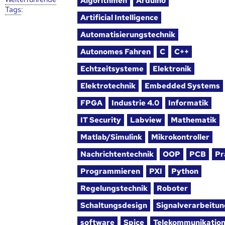
Algorithmen
Arduino
Tags
:
Artificial Intelligence
Automatisierungstechnik
Autonomes Fahren
C
C++
Echtzeitsysteme
Elektronik
Elektrotechnik
Embedded Systems
FPGA
Industrie 4.0
Informatik
IT Security
Labview
Mathematik
Matlab/Simulink
Mikrokontroller
Nachrichtentechnik
OOP
PCB
Pr
Programmieren
PXI
Python
Regelungstechnik
Roboter
Schaltungsdesign
Signalverarbeitun
software
Spice
Telekommunikatio