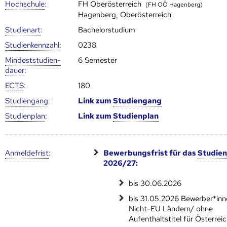
Hoch­schule
:
FH Oberösterreich
(FH OÖ Hagenberg)
Hagenberg, Oberösterreich
Studienart
:
Bachelorstudium
Studien­kenn­zahl
:
0238
Mindest­studien­
6 Semester
dauer
:
ECTS
:
180
Studien­gang
:
Link zum
Studien­gang
Studien­plan
:
Link zum
Studien­plan
Anmelde­frist
:
Bewerbungsfrist für das
Studien
2026/27:
bis 30.06.2026
bis 31.05.2026 Bewerber*inn
Nicht-EU Ländern/ ohne
Aufenthaltstitel für Österrei