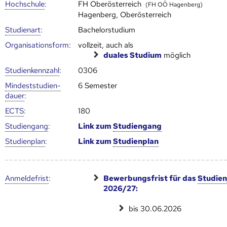
Hoch­schule
:
FH Oberösterreich
(FH OÖ Hagenberg)
Hagenberg, Oberösterreich
Studienart
:
Bachelorstudium
Organisationsform:
vollzeit, auch als
duales Studium
möglich
Studien­kenn­zahl
:
0306
Mindest­studien­
6 Semester
dauer
:
ECTS
:
180
Studien­gang
:
Link zum
Studien­gang
Studien­plan
:
Link zum
Studien­plan
Anmelde­frist
:
Bewerbungsfrist für das
Studien
2026/27:
bis 30.06.2026