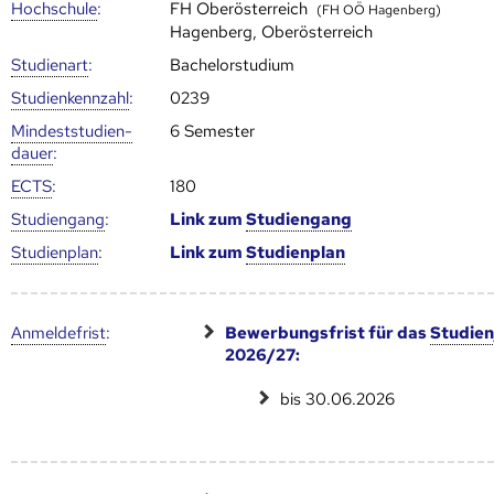
Hoch­schule
:
FH Oberösterreich
(FH OÖ Hagenberg)
Hagenberg, Oberösterreich
Studienart
:
Bachelorstudium
Studien­kenn­zahl
:
0239
Mindest­studien­
6 Semester
dauer
:
ECTS
:
180
Studien­gang
:
Link zum
Studien­gang
Studien­plan
:
Link zum
Studien­plan
Anmelde­frist
:
Bewerbungsfrist für das
Studien
2026/27:
bis 30.06.2026