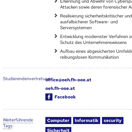
Erkennung und Abwehr von Cybersp
Attacken sowie deren forensischer A
Realisierung sicherheitskritischer un
ausfallsicherer Software- und
Serversystemen
Entwicklung modernster Verfahren 
Schutz des Unternehmenswissens
Aufbau eines abgesicherten Umfelds
reibungslosen Kommunikation
Studierendenvertretung:
office@oeh.fh-ooe.at
oeh.fh-ooe.at
Facebook
Weiter­führende
Computer
Informatik
security
Tags
:
Sicherheit