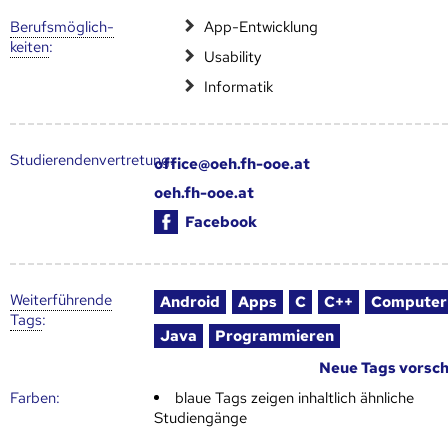
Berufs­möglich­
App-Entwicklung
keiten
:
Usability
Informatik
Studierendenvertretung:
office@oeh.fh-ooe.at
oeh.fh-ooe.at
Facebook
Weiter­führende
Android
Apps
C
C++
Computer
Tags
:
Java
Programmieren
Neue Tags vorsc
Farben:
blaue Tags zeigen inhaltlich ähnliche
Studiengänge