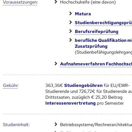
Voraus­setzungen
:
Hochschulreife (eine davon)
Matura
Studienberechtigungspr
Berufsreifeprüfung
berufliche Qualifikation m
Zusatzprüfung
(Studienbefähigungslehrgan
Aufnahmeverfahren Fachhochsc
Gebühr
:
363,36€
Studiengebühren
für EU/EWR-
Studierende und 726,72€ für Studierende a
Drittstaaten, zuzüglich € 25,20 Beitrag
Interessensvertretung
pro Semester
Studien­inhalt:
Betriebssysteme/Rechnerarchitektu