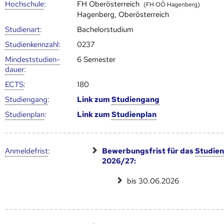
Hoch­schule
:
FH Oberösterreich
(FH OÖ Hagenberg)
Hagenberg, Oberösterreich
Studienart
:
Bachelorstudium
Studien­kenn­zahl
:
0237
Mindest­studien­
6 Semester
dauer
:
ECTS
:
180
Studien­gang
:
Link zum
Studien­gang
Studien­plan
:
Link zum
Studien­plan
Anmelde­frist
:
Bewerbungsfrist für das
Studien
2026/27:
bis 30.06.2026