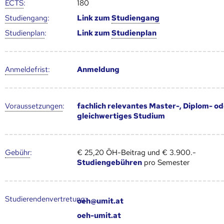
ECTS
:
180
Studien­gang
:
Link zum
Studien­gang
Studien­plan
:
Link zum
Studien­plan
Anmelde­frist
:
Anmeldung
Voraus­setzungen
:
fachlich relevantes Master-, Diplom- od
gleichwertiges Studium
Gebühr
:
€ 25,20 ÖH-Beitrag und € 3.900.-
Studiengebühren
pro Semester
Studierendenvertretung:
oeh@umit.at
oeh-umit.at