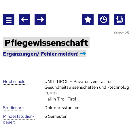
Stand: 25
Pflegewissenschaft
Ergänzungen/ Fehler melden!
Hoch­schule
:
UMIT TIROL – Privatuniversität für
Gesundheitswissenschaften und -technolog
(UMIT)
Hall in Tirol, Tirol
Studienart
:
Doktoratsstudium
Mindest­studien­
6 Semester
dauer
: