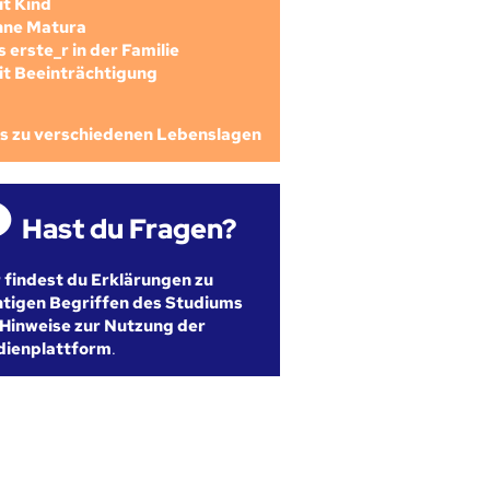
mit Kind
ohne Matura
als erste_r in der Familie
mit Beeinträchtigung
os zu verschiedenen Lebenslagen
Hast du Fragen?
r findest du Erklärungen zu
htigen Begriffen des Studiums
Hinweise zur Nutzung der
dienplattform
.