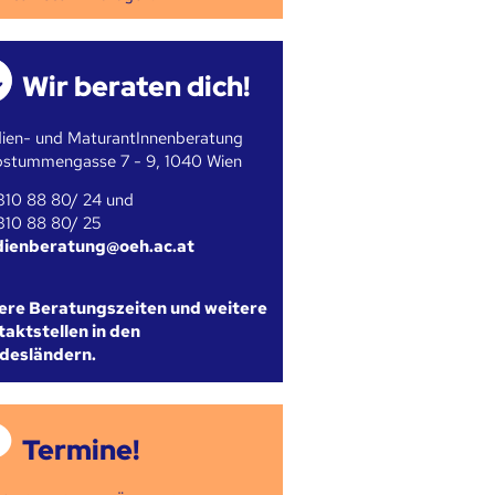
Wir beraten dich!
ien- und MaturantInnenberatung
bstummengasse 7 - 9, 1040 Wien
310 88 80/ 24 und
310 88 80/ 25
dienberatung@oeh.ac.at
ere Beratungszeiten und weitere
aktstellen in den
desländern.
Termine!