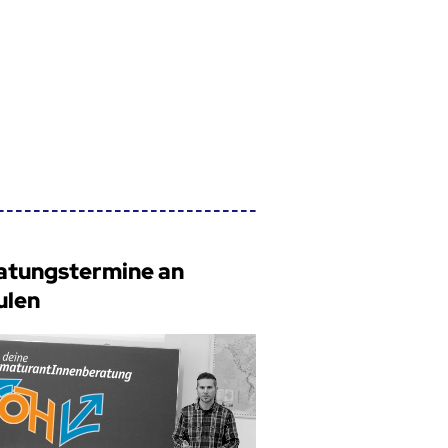
atungstermine an
ulen