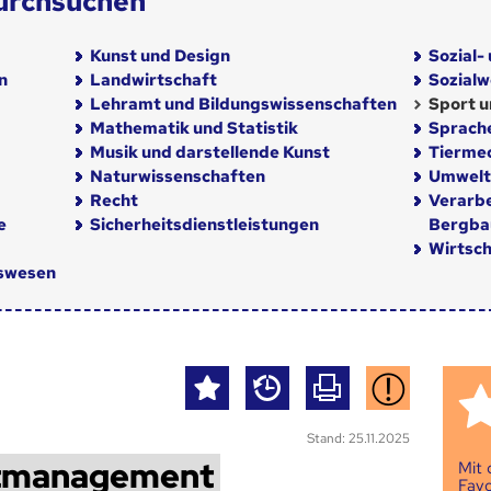
urchsuchen
Kunst und Design
Sozial-
n
Landwirtschaft
Sozial
Lehramt und Bildungswissenschaften
Sport u
Mathematik und Statistik
Sprach
Musik und darstellende Kunst
Tiermed
Naturwissenschaften
Umwelt
Recht
Verarb
e
Sicherheitsdienstleistungen
Bergba
Wirtsch
nswesen
Stand: 25.11.2025
ntmanagement
Mit
Favo