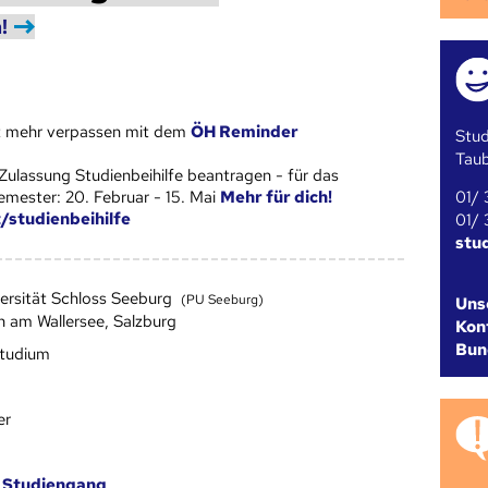
!
st mehr verpassen mit dem
ÖH Reminder
Stud
Tau
Zulassung Studienbeihilfe beantragen - für das
01/ 
ester: 20. Februar - 15. Mai
Mehr für dich!
t/studienbeihilfe
01/ 
stu
versität Schloss Seeburg
(PU Seeburg)
Uns
n am Wallersee, Salzburg
Kont
Bun
studium
er
m
Studien­gang