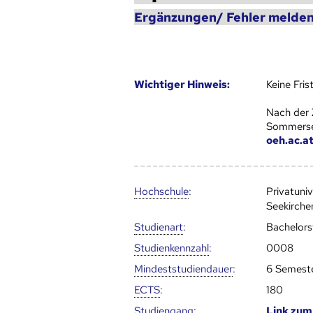
Ergänzungen/ Fehler melden
Wich­ti­ger Hin­weis:
Keine Fri
Nach der 
Sommersem
oeh.ac.a
Hoch­schule
:
Privatuni
Seekirche
Studienart
:
Bachelor
Studien­kenn­zahl
:
0008
Mindest­studien­dauer
:
6 Semest
ECTS
:
180
Studien­gang
:
Link zu