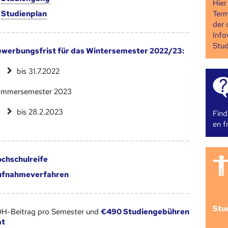
Hier
Term
m
Studien­plan
der 
Info
Stud
werbungsfrist für das Wintersemester 2022/23:
bis 31.7.2022
mmersemester 2023
bis 28.2.2023
Find
en fr
chschulreife
ufnahmeverfahren
Stu
ÖH-Beitrag pro Semester und
€490 Studiengebühren
at