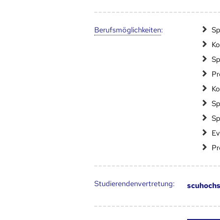
Berufs­möglich­keiten
:
Sp
Ko
Sp
Pr
Ko
Sp
Sp
Ev
Pr
Studierendenvertretung:
scuhochs