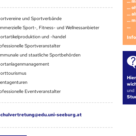
... 
... 
... 
ortvereine und Sportverbände
... 
...
mmerzielle Sport-, Fitness- und Wellnessanbieter
ortartikelproduktion und -handel
Inf
ofessionelle Sportveranstalter
mmunale und staatliche Sportbehörden
ortanlagenmanagement
orttourismus
Hie
entagenturen
wic
und
ofessionelle Eventveranstalter
Stu
chulvertretung@edu.uni-seeburg.at