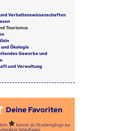
 und Verhaltenswissenschaften
wesen
nd Tourismus
en
izin
 und Ökologie
eitendes Gewerbe und
u
aft und Verwaltung
Deine Favoriten
 dem
kannst du Studiengänge zur
ritenliste hinzufügen.