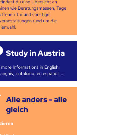
 findest du eine Übersicht an
inen wie Beratungsmessen, Tage
offenen Tür und sonstige
veranstaltungen rund um die
ienwahl.
Study in Austria
 more Informations in English,
ançais, in italiano, en español, ...
Alle anders - alle
gleich
dieren