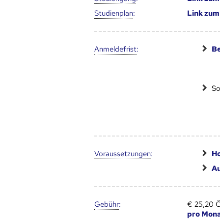
Studien­plan
:
Link zu
Anmelde­frist
:
Be
So
Voraus­setzungen
:
Ho
A
Gebühr
:
€ 25,20 
pro Mon