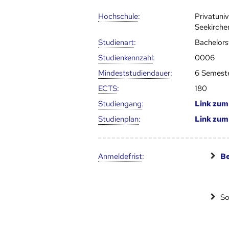
Hoch­schule
:
Privatuni
Seekirche
Studienart
:
Bachelor
Studien­kenn­zahl
:
0006
Mindest­studien­dauer
:
6 Semest
ECTS
:
180
Studien­gang
:
Link zu
Studien­plan
:
Link zu
Anmelde­frist
:
Be
So