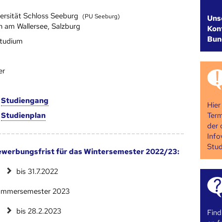
versität Schloss Seeburg
(PU Seeburg)
Uns
n am Wallersee, Salzburg
Kont
Bun
studium
er
m
Studien­gang
Hier
Term
m
Studien­plan
der 
Info
Stud
werbungsfrist für das Wintersemester 2022/23:
bis 31.7.2022
mmersemester 2023
bis 28.2.2023
Find