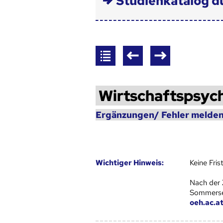
Studienkatalog d
Wirtschaftspsyc
Ergänzungen/ Fehler melden
Wich­ti­ger Hin­weis:
Keine Fri
Nach der 
Sommersem
oeh.ac.a