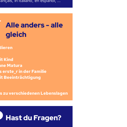
ançais, in italiano, en español, ...
Alle anders - alle
gleich
dieren
mit Kind
ohne Matura
als erste_r in der Familie
mit Beeinträchtigung
os zu verschiedenen Lebenslagen
Hast du Fragen?