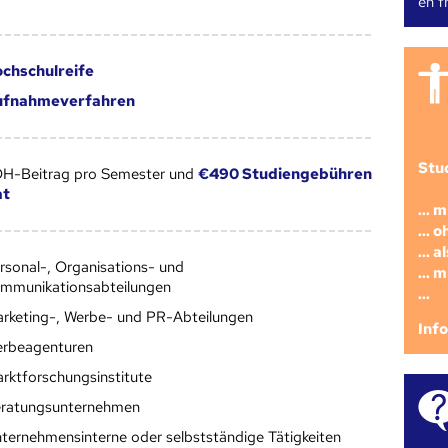
en fr
chschulreife
ufnahmeverfahren
Stu
ÖH-Beitrag pro Semester und
€490 Studiengebühren
at
... 
... 
... 
rsonal-, Organisations- und
... 
mmunikationsabteilungen
...
rketing-, Werbe- und PR-Abteilungen
Inf
rbeagenturen
rktforschungsinstitute
ratungsunternehmen
ternehmensinterne oder selbstständige Tätigkeiten