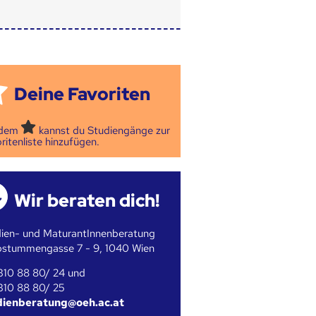
Deine Favoriten
 dem
kannst du Studiengänge zur
ritenliste hinzufügen.
Wir beraten dich!
ien- und MaturantInnenberatung
bstummengasse 7 - 9, 1040 Wien
310 88 80/ 24 und
310 88 80/ 25
dienberatung@oeh.ac.at