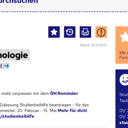
urchsuchen
Stand: 25.11.2025
hologie
Mit
Favo
!
st mehr verpassen mit dem
ÖH Reminder
Stud
Tau
Zulassung Studienbeihilfe beantragen - für das
01/ 
ester: 20. Februar - 15. Mai
Mehr für dich!
t/studienbeihilfe
01/ 
stu