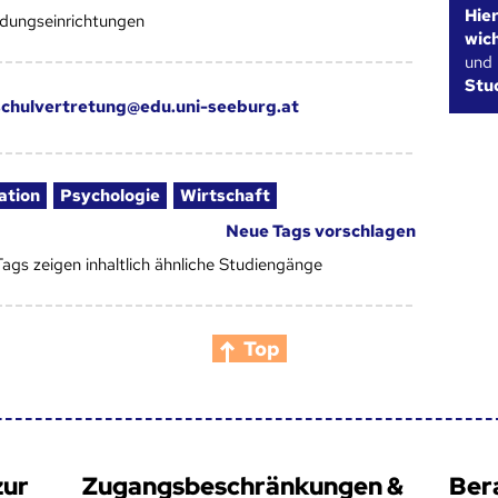
Hie
ldungseinrichtungen
wic
und
Stu
chulvertretung@edu.uni-seeburg.at
ation
Psychologie
Wirtschaft
Neue Tags vorschlagen
Tags zeigen inhaltlich ähnliche Studiengänge
Top
zur
Zugangsbeschränkungen &
Ber