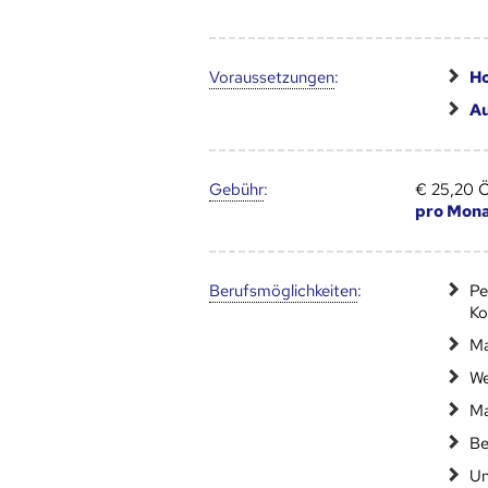
Voraus­setzungen
:
Ho
A
Gebühr
:
€ 25,20 
pro Mon
Berufs­möglich­keiten
:
Pe
Ko
Ma
We
Ma
Be
Un