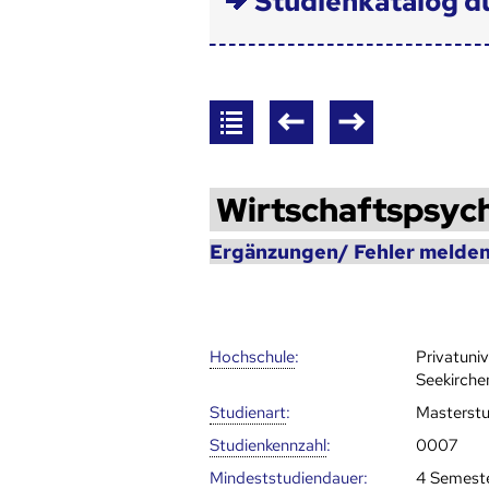
Studienkatalog d
Wirtschaftspsyc
Ergänzungen/ Fehler melden
Hoch­schule
:
Privatuni
Seekirche
Studienart
:
Masterst
Studien­kenn­zahl
:
0007
Mindest­studien­dauer
:
4 Semest