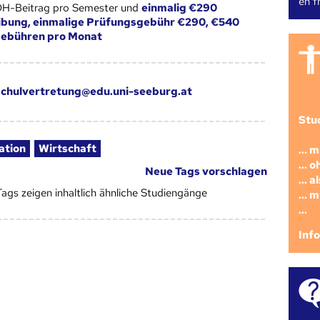
en fr
ÖH-Beitrag pro Semester und
einmalig €290
ibung, einmalige Prüfungsgebühr €290, €540
gebühren pro Monat
chulvertretung@edu.uni-seeburg.at
Stu
ation
Wirtschaft
... 
... 
Neue Tags vorschlagen
... 
Tags zeigen inhaltlich ähnliche Studiengänge
... 
...
Inf