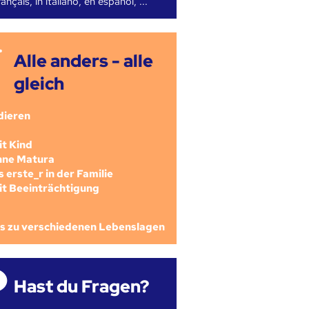
ançais, in italiano, en español, ...
Alle anders - alle
gleich
dieren
mit Kind
ohne Matura
als erste_r in der Familie
mit Beeinträchtigung
os zu verschiedenen Lebenslagen
Hast du Fragen?