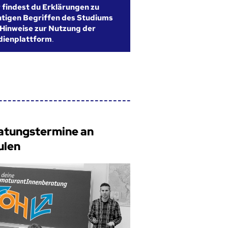
r findest du Erklärungen zu
htigen Begriffen des Studiums
Hinweise zur Nutzung der
dienplattform
.
atungstermine an
ulen