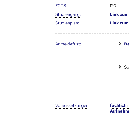
ECTS
:
120
Studien­gang
:
Link zu
Studien­plan
:
Link zu
Anmelde­frist
:
Be
So
Voraus­setzungen
:
fachlich
Aufnahm