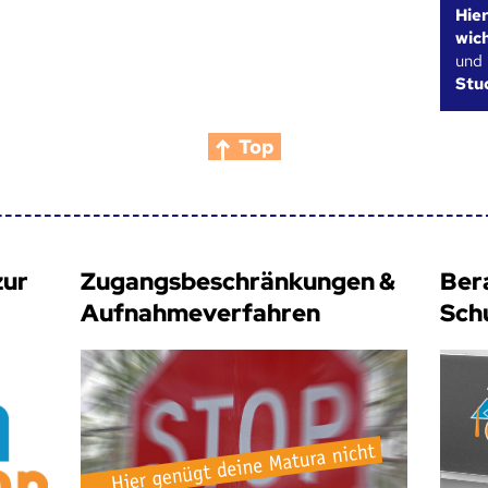
Hie
wic
und
Stu
Top
zur
Zugangsbeschränkungen &
Ber
Aufnahmeverfahren
Sch