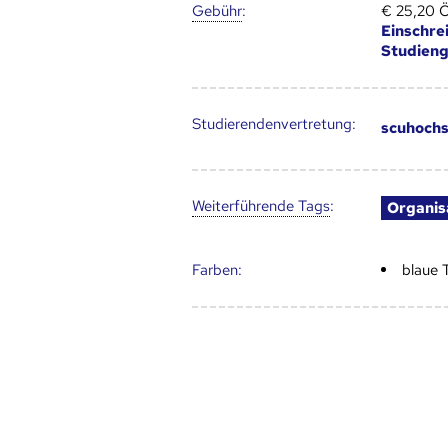
Gebühr
:
€ 25,20 
Einschre
Studien
Studierendenvertretung:
scuhochs
Weiter­führende Tags
:
Organis
Farben:
blaue 