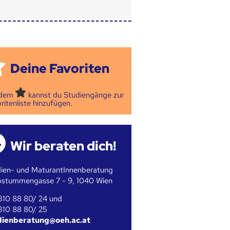
Deine Favoriten
 dem
kannst du Studiengänge zur
ritenliste hinzufügen.
Wir beraten dich!
ien- und MaturantInnenberatung
bstummengasse 7 - 9, 1040 Wien
310 88 80/ 24 und
310 88 80/ 25
dienberatung@oeh.ac.at