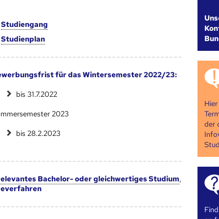
Uns
m
Studien­gang
Kont
Bun
m
Studien­plan
werbungsfrist für das Wintersemester 2022/23:
bis 31.7.2022
Hier
Term
mmersemester 2023
der 
bis 28.2.2023
Info
Stud
 relevantes Bachelor- oder gleichwertiges Studium
,
everfahren
Find