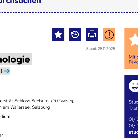
urchsuchen
Stand: 25.11.2025
hologie
Mit
Favo
!
versität Schloss Seeburg
(PU Seeburg)
Stud
n am Wallersee, Salzburg
Tau
udium
01/ 
01/ 
stu
er