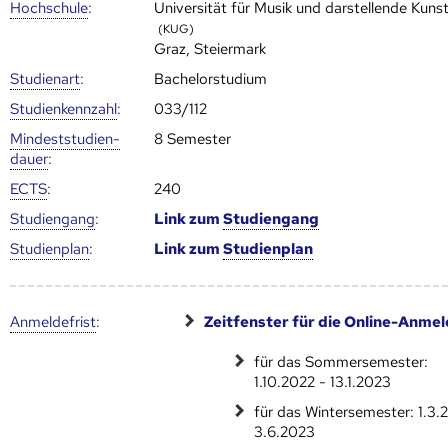
Hoch­schule
:
Universität für Musik und darstellende Kuns
(KUG)
Graz, Steiermark
Studienart
:
Bachelorstudium
Studien­kenn­zahl
:
033/112
Mindest­studien­
8 Semester
dauer
:
ECTS
:
240
Studien­gang
:
Link zum
Studien­gang
Studien­plan
:
Link zum
Studien­plan
Anmelde­frist
:
Zeitfenster für die Online-Anme
für das Sommersemester:
1.10.2022 - 13.1.2023
für das Wintersemester: 1.3.
3.6.2023