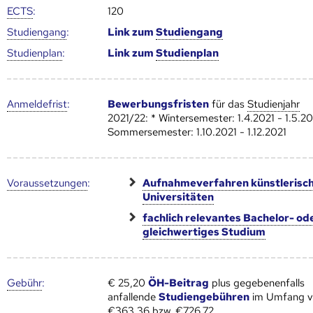
ECTS
:
120
Studien­gang
:
Link zum
Studien­gang
Studien­plan
:
Link zum
Studien­plan
Anmelde­frist
:
Bewerbungsfristen
für das
Studienjahr
2021/22: * Wintersemester: 1.4.2021 - 1.5.20
Sommersemester: 1.10.2021 - 1.12.2021
Voraus­setzungen
:
Aufnahmeverfahren künstlerisc
Universitäten
fachlich relevantes Bachelor- od
gleichwertiges Studium
Gebühr
:
€ 25,20
ÖH-Beitrag
plus gegebenenfalls
anfallende
Studiengebühren
im Umfang 
€363,36 bzw. €726,72