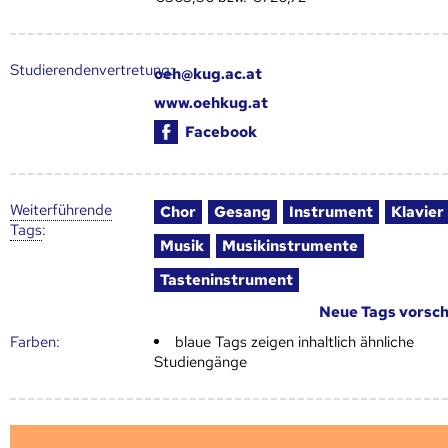
Studierendenvertretung:
oeh@kug.ac.at
www.oehkug.at
Facebook
Weiter­führende
Chor
Gesang
Instrument
Klavier
Tags
:
Musik
Musikinstrumente
Tasteninstrument
Neue Tags vorsc
Farben:
blaue Tags zeigen inhaltlich ähnliche
Studiengänge