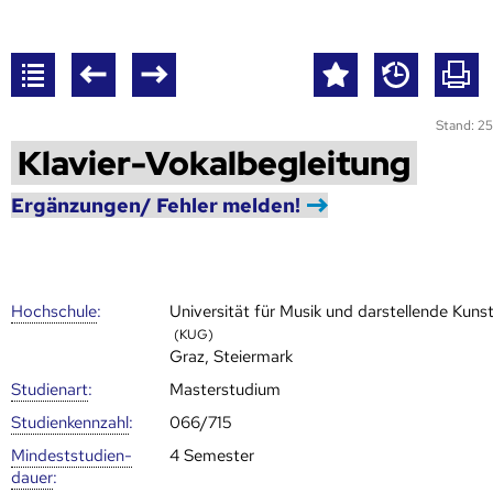
Stand: 25
Klavier-Vokalbegleitung
Ergänzungen/ Fehler melden!
Hoch­schule
:
Universität für Musik und darstellende Kuns
(KUG)
Graz, Steiermark
Studienart
:
Masterstudium
Studien­kenn­zahl
:
066/715
Mindest­studien­
4 Semester
dauer
: