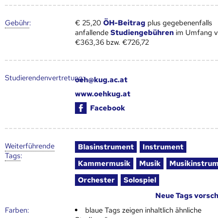
Gebühr
:
€ 25,20
ÖH-Beitrag
plus gegebenenfalls
anfallende
Studiengebühren
im Umfang 
€363,36 bzw. €726,72
Studierendenvertretung:
oeh@kug.ac.at
www.oehkug.at
Facebook
Weiter­führende
Blasinstrument
Instrument
Tags
:
Kammermusik
Musik
Musikinstru
Orchester
Solospiel
Neue Tags vorsc
Farben:
blaue Tags zeigen inhaltlich ähnliche