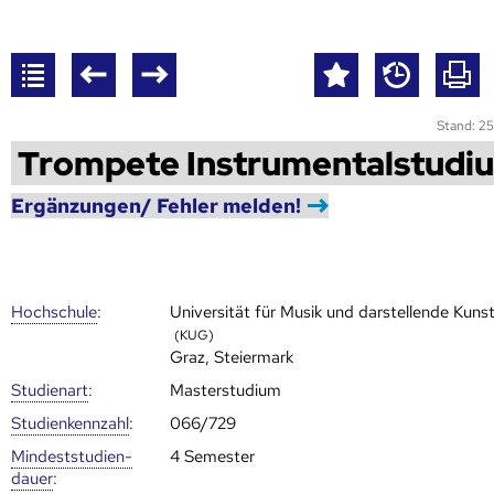
Stand: 25
Trompete Instrumentalstudi
Ergänzungen/ Fehler melden!
Hoch­schule
:
Universität für Musik und darstellende Kuns
(KUG)
Graz, Steiermark
Studienart
:
Masterstudium
Studien­kenn­zahl
:
066/729
Mindest­studien­
4 Semester
dauer
: