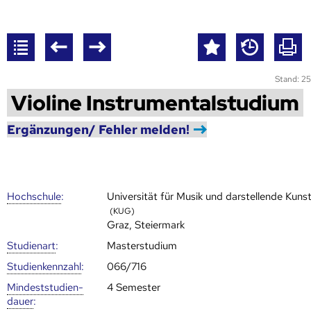
Stand: 25
Violine Instrumentalstudium
Ergänzungen/ Fehler melden!
Hoch­schule
:
Universität für Musik und darstellende Kuns
(KUG)
Graz, Steiermark
Studienart
:
Masterstudium
Studien­kenn­zahl
:
066/716
Mindest­studien­
4 Semester
dauer
: