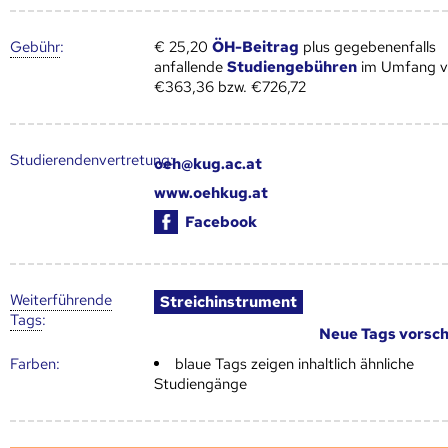
Gebühr
:
€ 25,20
ÖH-Beitrag
plus gegebenenfalls
anfallende
Studiengebühren
im Umfang 
€363,36 bzw. €726,72
Studierendenvertretung:
oeh@kug.ac.at
www.oehkug.at
Facebook
Weiter­führende
Streichinstrument
Tags
:
Neue Tags vorsc
Farben:
blaue Tags zeigen inhaltlich ähnliche
Studiengänge