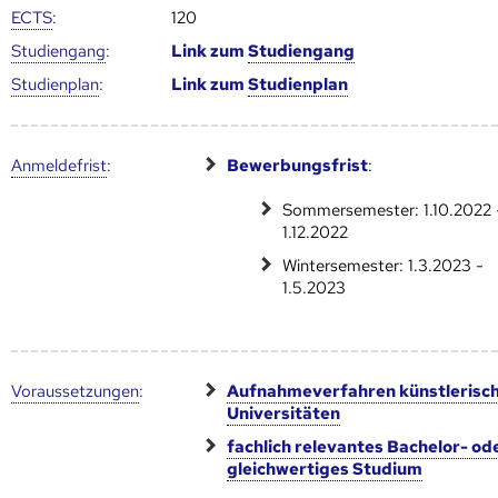
ECTS
:
120
Studien­gang
:
Link zum
Studien­gang
Studien­plan
:
Link zum
Studien­plan
Anmelde­frist
:
Bewerbungsfrist
:
Sommersemester: 1.10.2022 
1.12.2022
Wintersemester: 1.3.2023 -
1.5.2023
Voraus­setzungen
:
Aufnahmeverfahren künstlerisc
Universitäten
fachlich relevantes Bachelor- od
gleichwertiges Studium