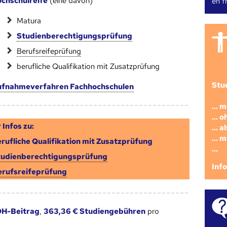
chschulreife
(eine davon)
en fr
Matura
Studienberechtigungsprüfung
Berufsreifeprüfung
berufliche Qualifikation mit Zusatzprüfung
Stu
fnahmeverfahren Fachhochschulen
... 
... 
 Infos zu:
... 
... 
rufliche Qualifikation mit Zusatzprüfung
...
tudienberechtigungsprüfung
Inf
erufsreifeprüfung
H-Beitrag
,
363,36 € Studiengebühren
pro