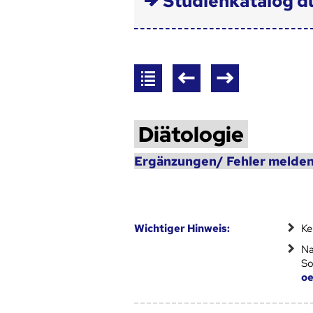
Studienkatalog d
Diätologie
Ergänzungen/ Fehler melden
Wich­ti­ger Hin­weis:
Ke
Na
So
oe