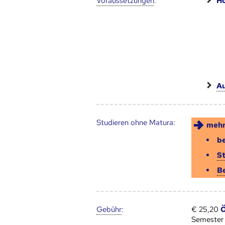
Voraus­setzungen
:
Ho
Au
Studieren ohne Matura:
mehr
be
S
B
Gebühr
:
€ 25,20
Ö
Semester