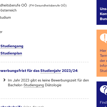
dheitsberufe OÖ
(FH Gesundheitsberufe OÖ)
Uns
rösterreich
Kont
studium
Bun
er
m
Studien­gang
Hier
m
Studien­plan
Term
der 
Info
Stud
werbungsfrist für das
Studienjahr
2023/24
:
Im Jahr 2023 gibt es keine Bewerbungszeit für den
Bachelor-
Studien­gang
Diätologie
Find