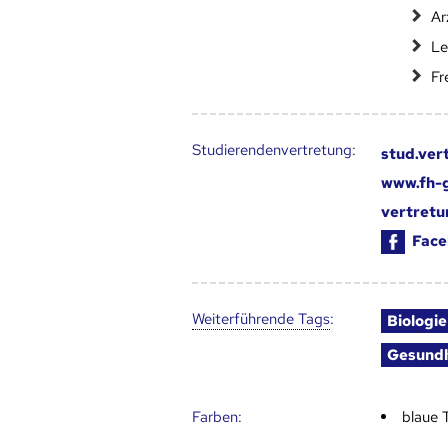
Ar
Le
Fr
Studierendenvertretung:
stud.ver
www.fh-g
vertretu
Face
Weiter­führende Tags
:
Biologie
Gesundh
Farben:
blaue 