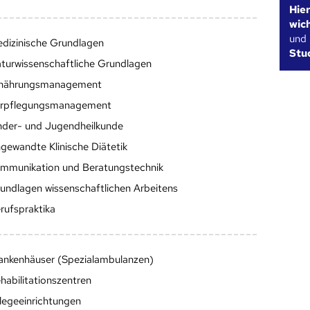
Hie
wic
und
dizinische Grundlagen
Stu
turwissenschaftliche Grundlagen
nährungsmanagement
rpflegungsmanagement
nder- und Jugendheilkunde
gewandte Klinische Diätetik
mmunikation und Beratungstechnik
undlagen wissenschaftlichen Arbeitens
rufspraktika
ankenhäuser (Spezialambulanzen)
habilitationszentren
legeeinrichtungen