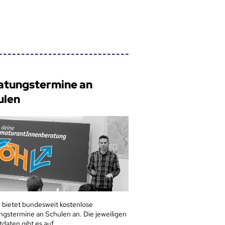
atungstermine an
ulen
 bietet bundesweit kostenlose
ngstermine an Schulen an. Die jeweiligen
tdaten gibt es auf