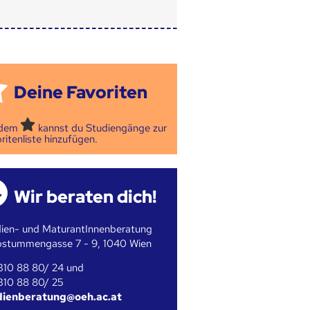
Deine Favoriten
 dem
kannst du Studiengänge zur
ritenliste hinzufügen.
Wir beraten dich!
ien- und MaturantInnenberatung
bstummengasse 7 - 9, 1040 Wien
310 88 80/ 24 und
310 88 80/ 25
dienberatung@oeh.ac.at