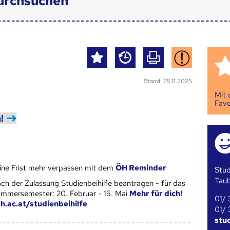
urchsuchen
Stand: 25.11.2025
Mit
Favo
!
ine Frist mehr verpassen mit dem
ÖH Reminder
Stud
Tau
ch der Zulassung Studienbeihilfe beantragen - für das
mmersemester: 20. Februar - 15. Mai
Mehr für dich!
01/ 
h.ac.at/studienbeihilfe
01/ 
stu