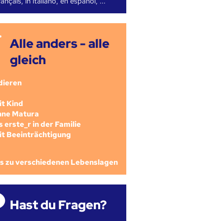
ançais, in italiano, en español, ...
Alle anders - alle
gleich
dieren
mit Kind
ohne Matura
als erste_r in der Familie
mit Beeinträchtigung
os zu verschiedenen Lebenslagen
Hast du Fragen?