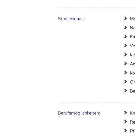
Studien­inhalt:
Me
Na
Er
Ve
Ki
An
Ko
Gr
Be
Berufs­möglich­keiten
:
Kr
Re
Pf