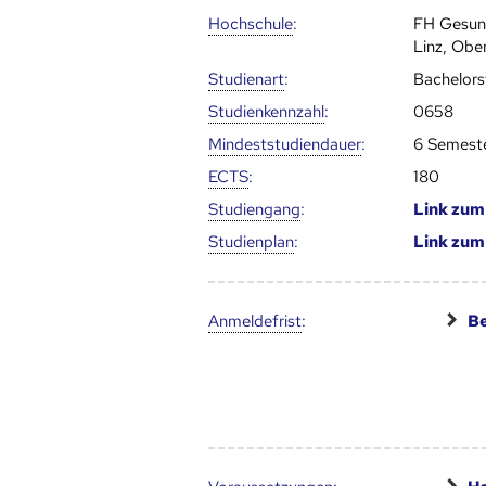
Hoch­schule
:
FH Gesun
Linz, Obe
Studienart
:
Bachelor
Studien­kenn­zahl
:
0658
Mindest­studien­dauer
:
6 Semest
ECTS
:
180
Studien­gang
:
Link zu
Studien­plan
:
Link zu
Anmelde­frist
:
Be