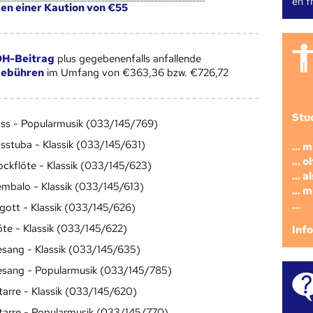
en fr
gen einer Kaution von €55
H-Beitrag
plus gegebenenfalls anfallende
gebühren
im Umfang von €363,36 bzw. €726,72
Stu
ss - Popularmusik (033/145/769)
sstuba - Klassik (033/145/631)
... 
... 
ockflöte - Klassik (033/145/623)
... 
mbalo - Klassik (033/145/613)
... 
...
gott - Klassik (033/145/626)
öte - Klassik (033/145/622)
Inf
sang - Klassik (033/145/635)
sang - Popularmusik (033/145/785)
tarre - Klassik (033/145/620)
tarre - Popularmusik (033/145/770)