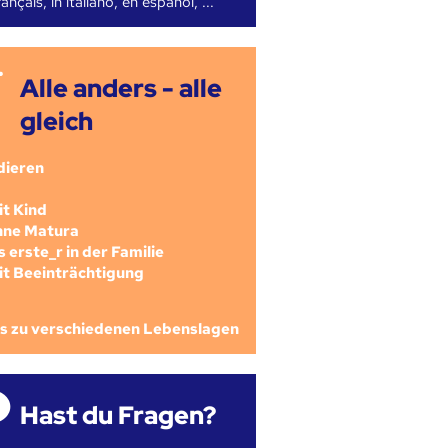
ançais, in italiano, en español, ...
Alle anders - alle
gleich
dieren
mit Kind
ohne Matura
als erste_r in der Familie
mit Beeinträchtigung
os zu verschiedenen Lebenslagen
Hast du Fragen?