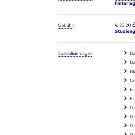
hinterle
Gebühr
:
€ 25,20
Ö
Studien
Speziali­sierungen
:
Ba
Ba
Bl
Ce
Fa
Fl
Ge
Ge
Gi
Gi