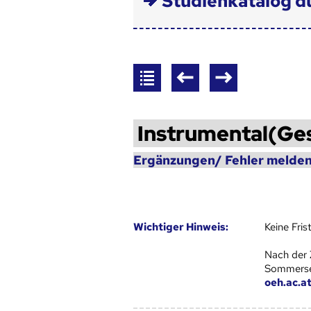
Studienkatalog d
Instrumental(Ge
Ergänzungen/ Fehler melden
Wich­ti­ger Hin­weis:
Keine Fri
Nach der 
Sommersem
oeh.ac.a