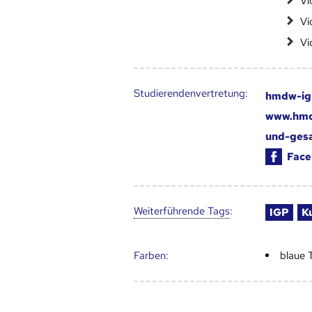
Vi
Vi
Vi
Studierendenvertretung:
hmdw-ig
www.hmdw
und-ges
Face
Weiter­führende Tags
:
IGP
K
Farben:
blaue 