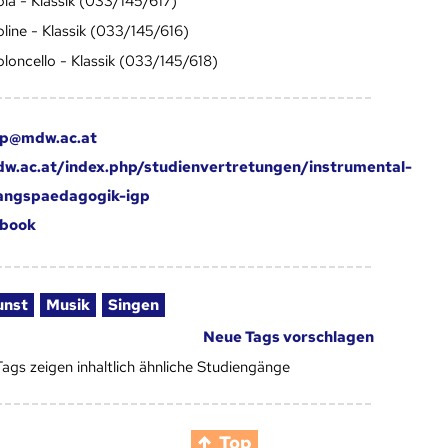
ola - Klassik (033/145/617)
oline - Klassik (033/145/616)
oloncello - Klassik (033/145/618)
p@mdw.ac.at
.ac.at/index.php/studienvertretungen/instrumental-
angspaedagogik-igp
book
unst
Musik
Singen
Neue Tags vorschlagen
Tags zeigen inhaltlich ähnliche Studiengänge
Top