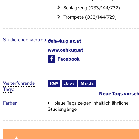
Schlagzeug (033/144/732)
Trompete (033/144/729)
Studierendenvertretung:
oeh@kug.ac.at
www.oehkug.at
Facebook
Weiter­führende
IGP
Jazz
Musik
Tags
:
Neue Tags vorsc
Farben:
blaue Tags zeigen inhaltlich ähnliche
Studiengänge