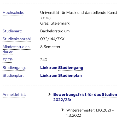
Hoch­schule
:
Universität für Musik und darstellende Kuns
(KUG)
Graz, Steiermark
Studienart
:
Bachelorstudium
Studien­kenn­zahl
:
033/144/7XX
Mindest­studien­
8 Semester
dauer
:
ECTS
:
240
Studien­gang
:
Link zum
Studien­gang
Studien­plan
:
Link zum
Studien­plan
Anmelde­frist
:
Bewerbungsfrist für das
Studien
2022/23:
Wintersemester: 1.10.2021 -
1.3.2022