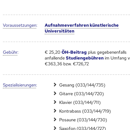
Voraus­setzungen
:
Aufnahmeverfahren künstlerische
Universitäten
Gebühr
:
€ 25,20
ÖH-Beitrag
plus gegebenenfalls
anfallende
Studiengebühren
im Umfang 
€363,36 bzw. €726,72
Speziali­sierungen
:
Gesang (033/144/735)
Gitarre (033/144/720)
Klavier (033/144/711)
Kontrabass (033/144/719)
Posaune (033/144/730)
Saxofon (033/144/727)