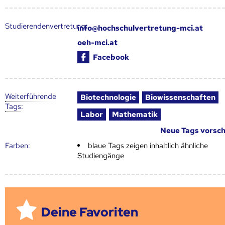
Studierendenvertretung:
info@hochschulvertretung-mci.at
oeh-mci.at
Facebook
Weiter­führende
Biotechnologie
Biowissenschaften
Tags
:
Labor
Mathematik
Neue Tags vorsc
Farben:
blaue Tags zeigen inhaltlich ähnliche
Studiengänge
Deine Favoriten