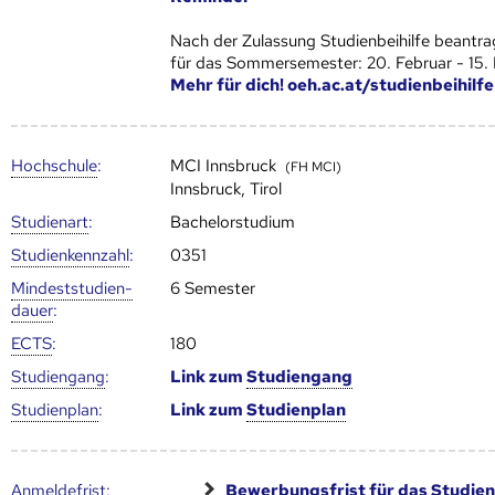
Nach der Zulassung Studienbeihilfe beantra
für das Sommersemester: 20. Februar - 15.
Mehr für dich! oeh.ac.at/studienbeihilfe
Hoch­schule
:
MCI Innsbruck
(FH MCI)
Innsbruck, Tirol
Studienart
:
Bachelorstudium
Studien­kenn­zahl
:
0351
Mindest­studien­
6 Semester
dauer
:
ECTS
:
180
Studien­gang
:
Link zum
Studien­gang
Studien­plan
:
Link zum
Studien­plan
Anmelde­frist
:
Bewerbungsfrist für das
Studien