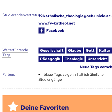
Studierendenvertretung:
fv.katholische_theologie@oeh.univie.ac.
www.fv-katheol.net
Facebook
Weiter­führende
Gesellschaft
Glaube
Gott
Kultur
Tags
:
Pädagogik
Theologie
Unterricht
Neue Tags vorsc
Farben:
blaue Tags zeigen inhaltlich ähnliche
Studiengänge
Deine Favoriten