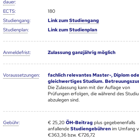
dauer
:
ECTS
:
180
Studien­gang
:
Link zum
Studien­gang
Studien­plan
:
Link zum
Studien­plan
Anmelde­frist
:
Zulassung ganzjährig möglich
Voraus­setzungen
:
fachlich relevantes Master-, Diplom od
gleichwertiges Studium.
Betreuungszu
Die Zulassung kann mit der Auflage von
Prüfungen erfolgen, die während des Studi
abzulegen sind.
Gebühr
:
€ 25,20
ÖH-Beitrag
plus gegebenenfalls
anfallende
Studiengebühren
im Umfang 
€363,36 bzw. €726,72