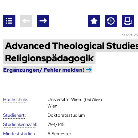
Stand: 25
Advanced Theological Studies
Religionspädagogik
Ergänzungen/ Fehler melden!
Hoch­schule
:
Universität Wien
(Uni Wien)
Wien
Studienart
:
Doktoratsstudium
Studien­kenn­zahl
:
794/145
Mindest­studien­
6 Semester