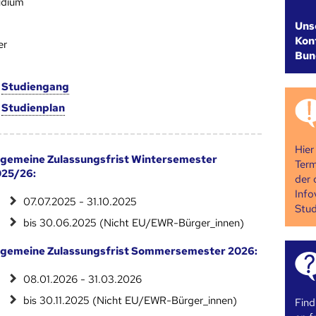
udium
Uns
Kont
er
Bun
m
Studien­gang
m
Studien­plan
Hier
lgemeine Zulassungsfrist Wintersemester
Term
25/26:
der 
Info
07.07.2025 - 31.10.2025
Stud
bis 30.06.2025 (Nicht EU/EWR-Bürger_innen)
lgemeine Zulassungsfrist Sommersemester 2026:
08.01.2026 - 31.03.2026
bis 30.11.2025 (Nicht EU/EWR-Bürger_innen)
Find