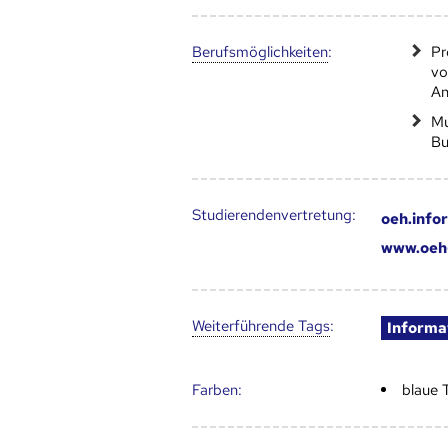
Berufs­möglich­keiten
:
Pr
vo
An
Mu
Bu
Studierendenvertretung:
oeh.info
www.oeh-
Weiter­führende Tags
:
Informa
Farben:
blaue 