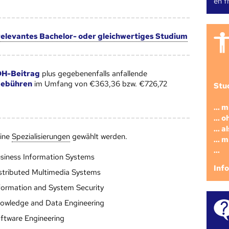
en fr
 relevantes Bachelor- oder gleichwertiges Studium
H-Beitrag
plus gegebenenfalls anfallende
gebühren
im Umfang von €363,36 bzw. €726,72
Stu
... 
... 
... 
eine
Speziali­sierungen
gewählt werden.
... 
...
siness Information Systems
Inf
stributed Multimedia Systems
formation and System Security
owledge and Data Engineering
ftware Engineering