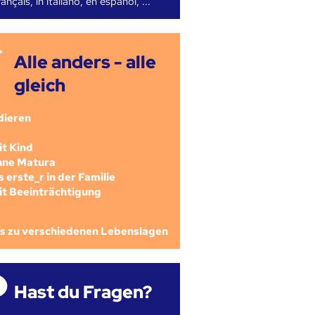
ançais, in italiano, en español, ...
Alle anders - alle
gleich
dieren
mit Kind
ohne Matura
als erste_r in der Familie
mit Beeinträchtigung
os zu verschiedenen Lebenslagen
Hast du Fragen?