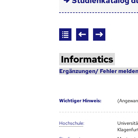
Studienkatalog d
Informatics
Ergänzungen/ Fehler melden
Wich­ti­ger Hin­weis:
(Angewand
Hoch­schule
:
Universit
Klagenfur