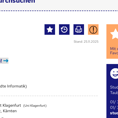
urchsuchen
Stand: 25.11.2025
Mit
Favo
!
te Informatik)
Stud
Tau
01/ 
ät Klagenfurt
(Uni Klagenfurt)
01/ 
t, Kärnten
stu