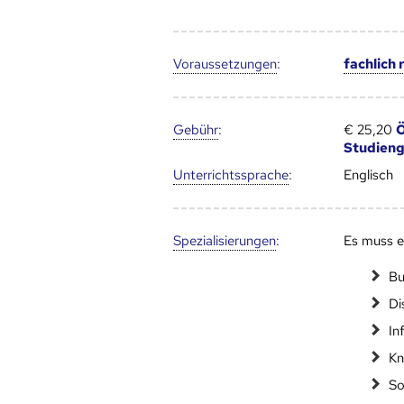
Voraus­setzungen
:
fachlich
Gebühr
:
€ 25,20
Ö
Studien
Unter­richts­sprache
:
Englisch
Speziali­sierungen
:
Es muss 
Bu
Di
In
Kn
So