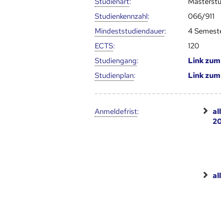
Studienart
:
Masterst
Studien­kenn­zahl
:
066/911
Mindest­studien­dauer
:
4 Semest
ECTS
:
120
Studien­gang
:
Link zu
Studien­plan
:
Link zu
Anmelde­frist
:
al
20
al