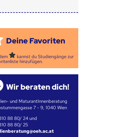
Deine Favoriten
 dem
kannst du Studiengänge zur
ritenliste hinzufügen.
Wir beraten dich!
ien- und MaturantInnenberatung
bstummengasse 7 - 9, 1040 Wien
310 88 80/ 24 und
310 88 80/ 25
dienberatung@oeh.ac.at