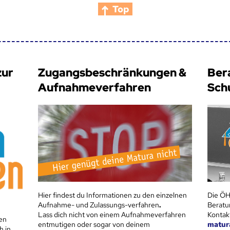
Top
zur
Zugangsbeschränkungen &
Ber
Aufnahmeverfahren
Sch
Hier findest du Informationen zu den einzelnen
Die ÖH
Aufnahme- und Zulassungs-verfahren
.
Beratu
Lass dich nicht von einem Aufnahmeverfahren
Kontak
en
entmutigen oder sogar von deinem
matur
h in