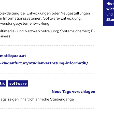
Hie
wic
ojektleitung bei Entwicklungen oder Neugestaltungen
und
n Informationssystemen, Software-Entwicklung,
Stu
wendungssystementwicklung
ltimedia- und Netzwerkbetreuung; Systemsicherheit; E-
siness
rmatik@aau.at
klagenfurt.at/
studienvertretung
-informatik/
tik
software
Neue Tags vorschlagen
Tags zeigen inhaltlich ähnliche Studiengänge