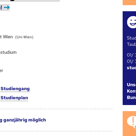
!
ät Wien
(Uni Wien)
Stud
Tau
sstudium
01/ 
01/ 
stu
er
Uns
m
Studien­gang
Kont
Bun
m
Studien­plan
g ganzjährig möglich