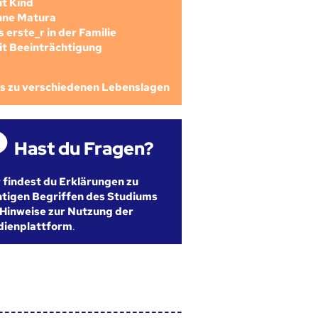
mit Kind
ohne Matura
als erste_r in der Familie
mit Beeinträchtigung
os zu verschiedenen Lebenslagen
Hast du Fragen?
r findest du Erklärungen zu
htigen Begriffen des Studiums
Hinweise zur Nutzung der
dienplattform
.