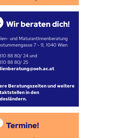
Wir beraten dich!
ien- und MaturantInnenberatung
bstummengasse 7 - 9, 1040 Wien
310 88 80/ 24 und
310 88 80/ 25
dienberatung@oeh.ac.at
ere Beratungszeiten und weitere
aktstellen in den
desländern.
Termine!