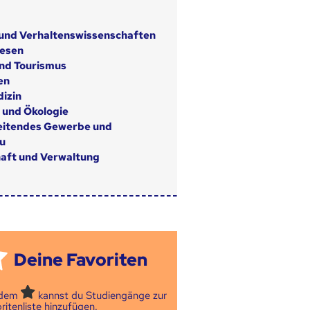
 und Verhaltenswissenschaften
wesen
nd Tourismus
en
izin
 und Ökologie
eitendes Gewerbe und
u
aft und Verwaltung
Deine Favoriten
 dem
kannst du Studiengänge zur
ritenliste hinzufügen.