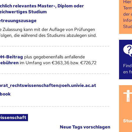
Hier
chlich relevantes Master-, Diplom oder
Term
eichwertiges Studium
der 
Info
etreuungszusage
Stud
e Zulassung kann mit der Auflage von Prüfungen
folgen, die während des Studiums abzulegen sind.
H-Beitrag
plus gegebenenfalls anfallende
gebühren
im Umfang von €363,36 bzw. €726,72
Find
en fr
orat_rechtswissenschaften@oeh.univie.ac.at
book
issenschaft
Stu
Neue Tags vorschlagen