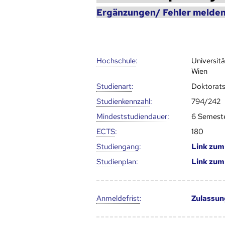
Ergänzungen/ Fehler melden
Hoch­schule
:
Universit
Wien
Studienart
:
Doktorat
Studien­kenn­zahl
:
794/242
Mindest­studien­dauer
:
6 Semest
ECTS
:
180
Studien­gang
:
Link zu
Studien­plan
:
Link zu
Anmelde­frist
:
Zulassun