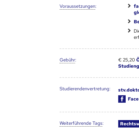
Voraus­setzungen
:
fa
gl
B
Di
er
Gebühr
:
€ 25,20
Ö
Studien
Studierendenvertretung:
stv.dokt
Face
Weiter­führende Tags
:
Rechtsw