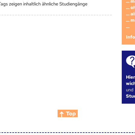
... 
Tags zeigen inhaltlich ähnliche Studiengänge
... 
... 
... 
...
Inf
Hie
wic
und
Stu
Top