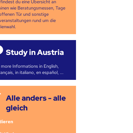
 findest du eine Übersicht an
inen wie Beratungsmessen, Tage
offenen Tür und sonstige
veranstaltungen rund um die
ienwahl.
Study in Austria
 more Informations in English,
ançais, in italiano, en español, ...
Alle anders - alle
gleich
dieren