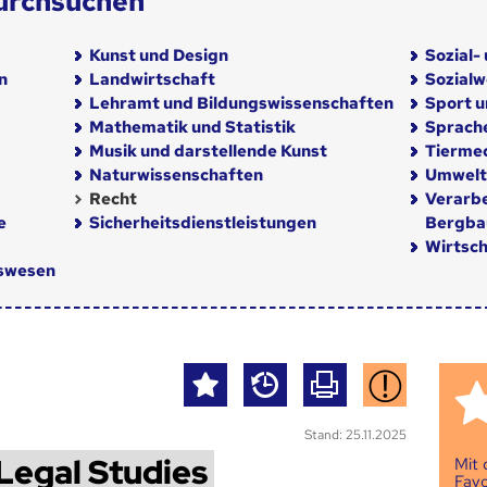
urchsuchen
Kunst und Design
Sozial-
n
Landwirtschaft
Sozial
Lehramt und Bildungswissenschaften
Sport u
Mathematik und Statistik
Sprach
Musik und darstellende Kunst
Tiermed
Naturwissenschaften
Umwelt
Recht
Verarb
e
Sicherheitsdienstleistungen
Bergba
Wirtsch
nswesen
Stand: 25.11.2025
 Legal Studies
Mit
Favo