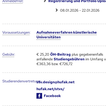
Anmelde­frist
:
Registrierung und Portfolio Uplo
08.01.2026 - 22.01.2026
Voraus­setzungen
:
Aufnahmeverfahren künstlerische
Universitäten
Gebühr
:
€ 25,20
ÖH-Beitrag
plus gegebenenfalls
anfallende
Studiengebühren
im Umfang 
€363,36 bzw. €726,72
Studierendenvertretung:
stv.design@hufak.net
hufak.net/stvs/
Facebook