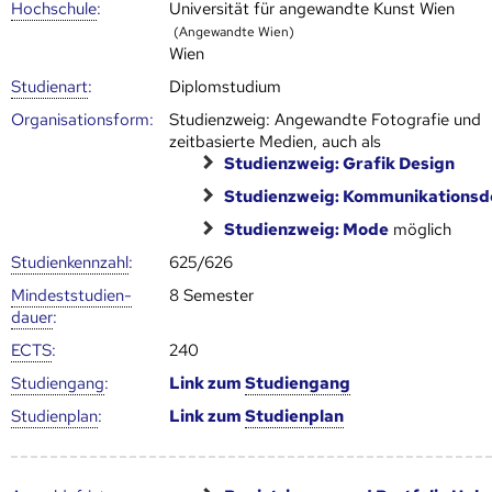
Hoch­schule
:
Universität für angewandte Kunst Wien
(Angewandte Wien)
Wien
Studienart
:
Diplomstudium
Organisationsform:
Studienzweig: Angewandte Fotografie und
zeitbasierte Medien, auch als
Studienzweig: Grafik Design
Studienzweig: Kommunikationsd
Studienzweig: Mode
möglich
Studien­kenn­zahl
:
625/626
Mindest­studien­
8 Semester
dauer
:
ECTS
:
240
Studien­gang
:
Link zum
Studien­gang
Studien­plan
:
Link zum
Studien­plan