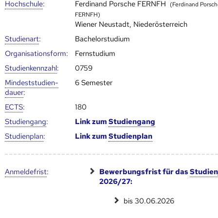
Hoch­schule
:
Ferdinand Porsche FERNFH
(Ferdinand Porsc
FERNFH)
Wiener Neustadt, Niederösterreich
Studienart
:
Bachelorstudium
Organisationsform:
Fernstudium
Studien­kenn­zahl
:
0759
Mindest­studien­
6 Semester
dauer
:
ECTS
:
180
Studien­gang
:
Link zum
Studien­gang
Studien­plan
:
Link zum
Studien­plan
Anmelde­frist
:
Bewerbungsfrist für das
Studien
2026/27:
bis 30.06.2026