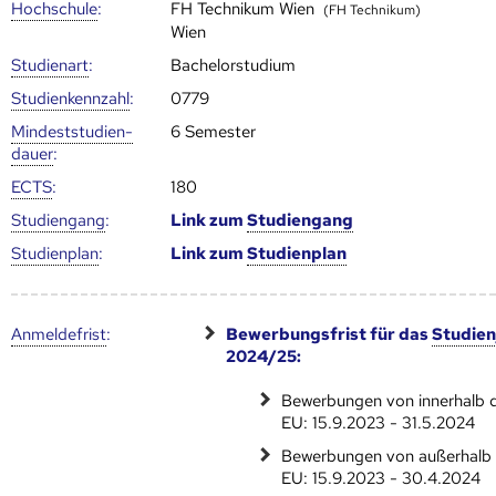
Hoch­schule
:
FH Technikum Wien
(FH Technikum)
Wien
Studienart
:
Bachelorstudium
Studien­kenn­zahl
:
0779
Mindest­studien­
6 Semester
dauer
:
ECTS
:
180
Studien­gang
:
Link zum
Studien­gang
Studien­plan
:
Link zum
Studien­plan
Anmelde­frist
:
Bewerbungsfrist für das
Studien
2024/25:
Bewerbungen von innerhalb 
EU: 15.9.2023 - 31.5.2024
Bewerbungen von außerhalb 
EU: 15.9.2023 - 30.4.2024