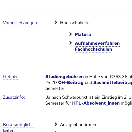
Voraus­setzungen
:
Hochschulreife
Matura
Aufnahmeverfahren
Fachhochschulen
Gebühr
:
Studiengebühren
in Höhe von €363,36 p
25,20
ÖH-Beitrag
und
Sachmittelbeitra
Semester
Zusatz­info:
Ja nach Schwerpunkt ist ein Einstieg im 2. o
Semester für
HTL-Absolvent_innen
mögli
Berufs­möglich­
Anlagenbaufirmen
keiten
: