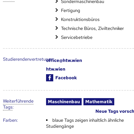
Sondermaschinenbau
Fertigung
Konstruktionsbüros
Technische Büros, Ziviltechniker
Servicebetriebe
Studierendenvertretung:
office@htw.wien
htw.wien
Facebook
Weiter­führende
Maschinenbau
Mathematik
Tags
:
Neue Tags vorsc
Farben:
blaue Tags zeigen inhaltlich ähnliche
Studiengänge